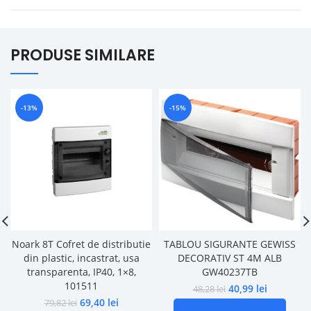
PRODUSE SIMILARE
-13%
-15%
Noark 8T Cofret de distributie
TABLOU SIGURANTE GEWISS
din plastic, incastrat, usa
DECORATIV ST 4M ALB
transparenta, IP40, 1×8,
GW40237TB
101511
40,99
lei
48,28
lei
69,40
lei
79,82
lei