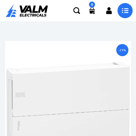
0
-11%