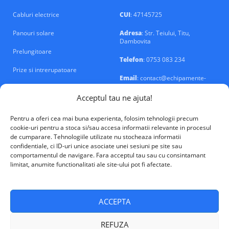
Cabluri electrice
CUI
: 47145725
Panouri solare
Adresa
: Str. Teiului, Titu,
Dambovita
Prelungitoare
Telefon
: 0753 083 234
Prize si intrerupatoare
Email
: contact@echipamente-
electrice.ro
Sigurante si tablouri
Acceptul tau ne ajuta!
Pentru a oferi cea mai buna experienta, folosim tehnologii precum
cookie-uri pentru a stoca si/sau accesa informatii relevante in procesul
de cumparare. Tehnologiile utilizate nu stocheaza informatii
confidentiale, ci ID-uri unice asociate unei sesiuni pe site sau
VALM Electrical Solutions © 2026
comportamentul de navigare. Fara acceptul tau sau cu consintamant
limitat, anumite functionalitati ale site-ului pot fi afectate.
ACCEPTA
REFUZA