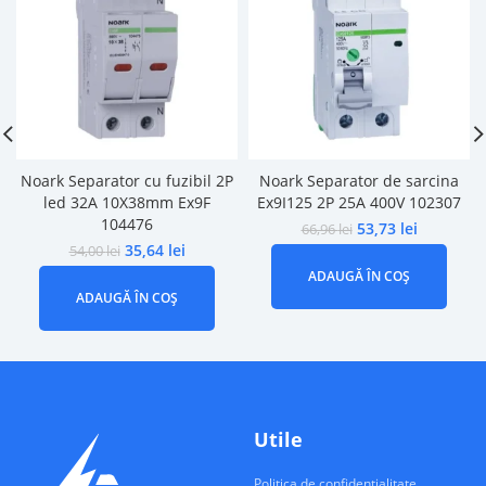
Noark Separator cu fuzibil 2P
Noark Separator de sarcina
led 32A 10X38mm Ex9F
Ex9I125 2P 25A 400V 102307
104476
53,73
lei
66,96
lei
35,64
lei
54,00
lei
ADAUGĂ ÎN COȘ
ADAUGĂ ÎN COȘ
Utile
Politica de confidentialitate