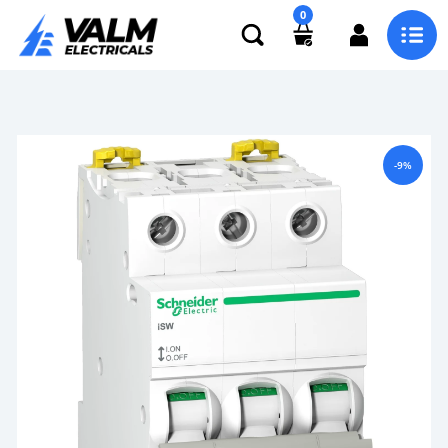
0
-9%