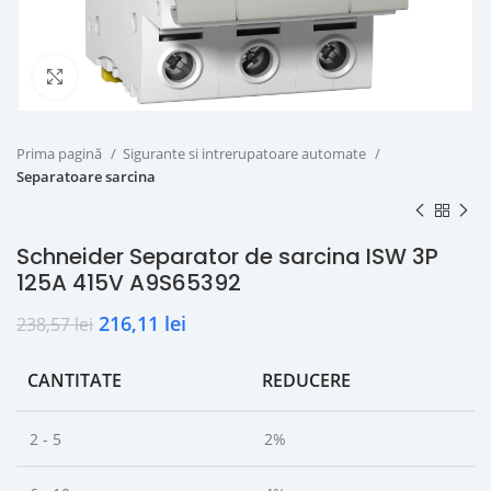
Click to enlarge
Prima pagină
Sigurante si intrerupatoare automate
Separatoare sarcina
Schneider Separator de sarcina ISW 3P
125A 415V A9S65392
216,11
lei
238,57
lei
CANTITATE
REDUCERE
2 - 5
2%