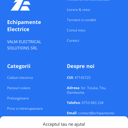
Livrare & retur
Termeni si conditii
Echipamente
Electrice
Contul meu
Contact
VALM ELECTRICAL
SOLUTIONS SRL
Categorii
Despre noi
Cabluri electrice
CUI
: 47145725
Panouri solare
Adresa
: Str. Teiului, Titu,
Dambovita
Prelungitoare
Telefon
: 0753 083 234
Prize si intrerupatoare
Email
: contact@echipamente-
electrice.ro
Sigurante si tablouri
Acceptul tau ne ajuta!