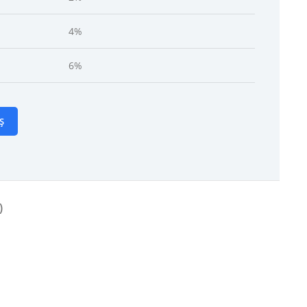
4%
6%
Ș
)