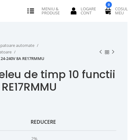
0
erupatoare automate
catoare
ii 24-240V 8A RE17RMMU
leu de timp 10 functii
 RE17RMMU
REDUCERE
2%