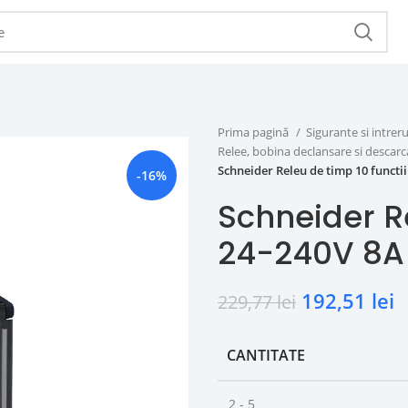
Prima pagină
Sigurante si intr
Relee, bobina declansare si descar
Schneider Releu de timp 10 funct
-16%
Schneider Re
24-240V 8A
192,51
lei
229,77
lei
CANTITATE
2 - 5