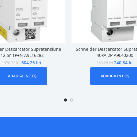
er Descarcator Supratensiune
Schneider Descarcator Supra
12.5r 1P+N A9L16282
40kA 2P A9L40200
604,26
lei
240,84
lei
670,32
lei
260,28
lei
ADAUGĂ ÎN COȘ
ADAUGĂ ÎN COȘ