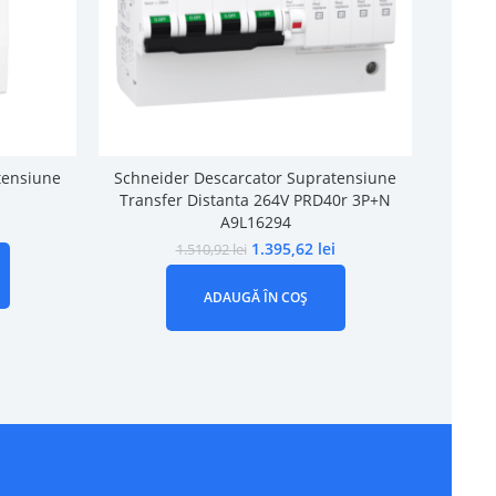
tensiune
Schneider Descarcator Supratensiune
Schne
Transfer Distanta 264V PRD40r 3P+N
A9L16294
1.395,62
lei
1.510,92
lei
ADAUGĂ ÎN COȘ