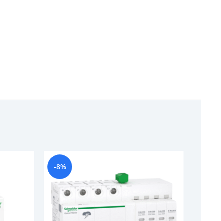
-8%
-6%