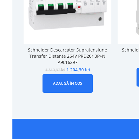
Schneider Descarcator Supratensiune
Schneid
Transfer Distanta 264V PRD20r 3P+N
A9L16297
1.204,30
lei
1.510,92
lei
ADAUGĂ ÎN COȘ