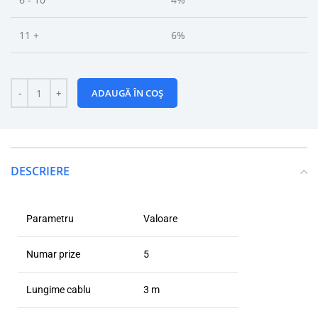
11 +
6%
ADAUGĂ ÎN COȘ
DESCRIERE
Parametru
Valoare
Numar prize
5
Lungime cablu
3 m