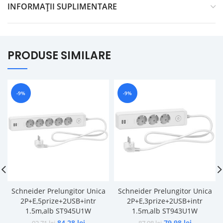
INFORMAȚII SUPLIMENTARE
PRODUSE SIMILARE
-9%
-9%
Schneider Prelungitor Unica
Schneider Prelungitor Unica
2P+E,5prize+2USB+intr
2P+E,3prize+2USB+intr
1.5m,alb ST945U1W
1.5m,alb ST943U1W
84,28
lei
79,98
lei