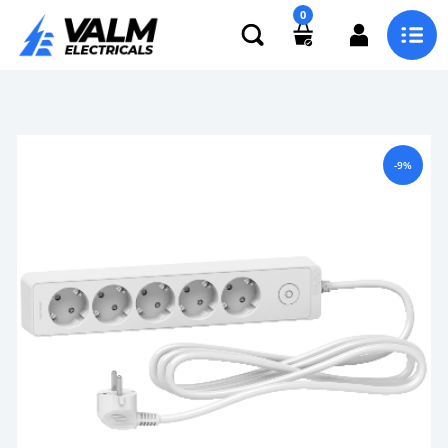
0
-9%