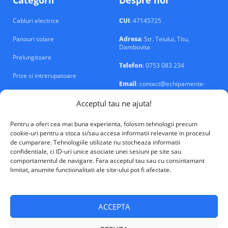
Categorii
Despre noi
Cabluri electrice
CUI
: 47145725
Panouri solare
Adresa
: Str. Teiului, Titu,
Dambovita
Prelungitoare
Telefon
: 0753 083 234
Prize si intrerupatoare
Email
: contact@echipamente-
electrice.ro
Sigurante si tablouri
Acceptul tau ne ajuta!
Pentru a oferi cea mai buna experienta, folosim tehnologii precum
cookie-uri pentru a stoca si/sau accesa informatii relevante in procesul
de cumparare. Tehnologiile utilizate nu stocheaza informatii
confidentiale, ci ID-uri unice asociate unei sesiuni pe site sau
VALM Electrical Solutions © 2026
comportamentul de navigare. Fara acceptul tau sau cu consintamant
limitat, anumite functionalitati ale site-ului pot fi afectate.
ACCEPTA