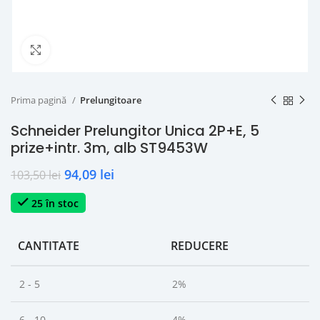
Click to enlarge
Prima pagină
Prelungitoare
Schneider Prelungitor Unica 2P+E, 5
prize+intr. 3m, alb ST9453W
94,09
lei
103,50
lei
25 în stoc
CANTITATE
REDUCERE
2 - 5
2%
6 - 10
4%