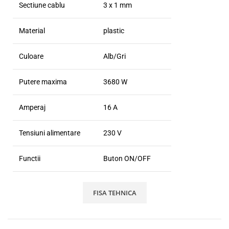
Sectiune cablu
3 x 1 mm
Material
plastic
Culoare
Alb/Gri
Putere maxima
3680 W
Amperaj
16 A
Tensiuni alimentare
230 V
Functii
Buton ON/OFF
FISA TEHNICA