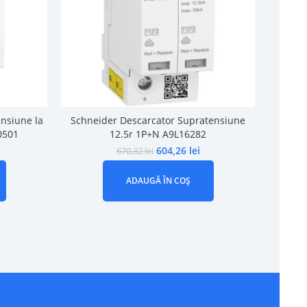
nsiune la
Schneider Descarcator Supratensiune
Schne
0501
12.5r 1P+N A9L16282
604,26
lei
670,32
lei
ADAUGĂ ÎN COȘ