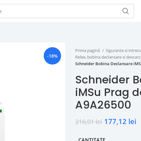
Prima pagină
Sigurante si intr
-18%
Relee, bobina declansare si descar
Schneider Bobina Declansare iMS
Schneider B
iMSu Prag d
A9A26500
177,12
lei
216,01
lei
CANTITATE