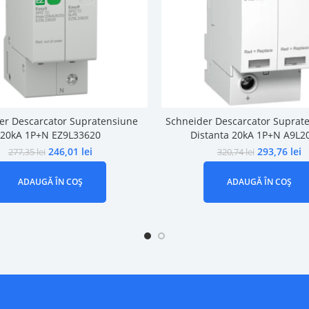
er Descarcator Supratensiune
Schneider Descarcator Suprate
20kA 1P+N EZ9L33620
Distanta 20kA 1P+N A9L2
246,01
lei
293,76
lei
277,35
lei
320,74
lei
ADAUGĂ ÎN COȘ
ADAUGĂ ÎN COȘ