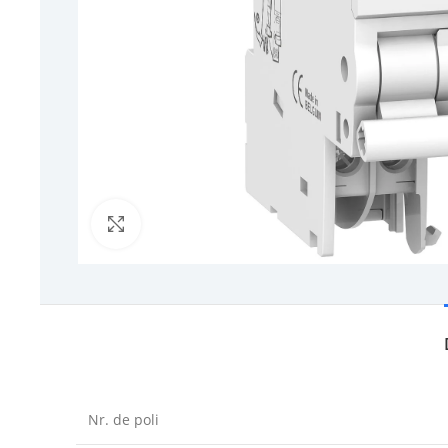
Click to enlarge
Nr. de poli