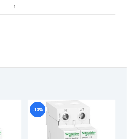
1
-10%
-9%