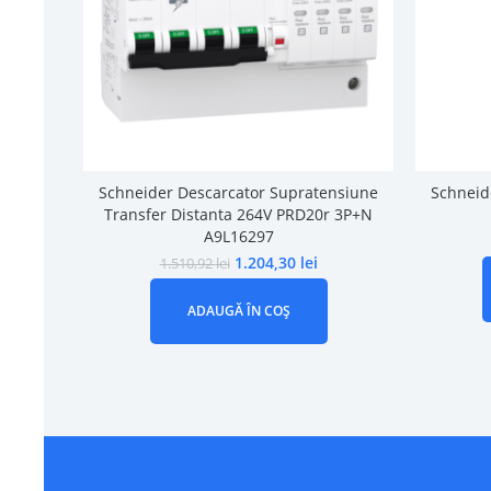
Schneider Descarcator Supratensiune
Schneid
Transfer Distanta 264V PRD20r 3P+N
A9L16297
1.204,30
lei
1.510,92
lei
ADAUGĂ ÎN COȘ