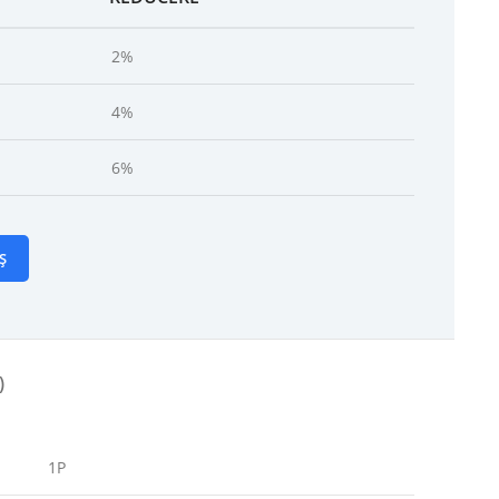
2%
4%
6%
Ș
)
1P