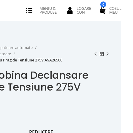
0
erupatoare automate
catoare
u Prag de Tensiune 275V A9A26500
obina Declansare
e Tensiune 275V
REDUCERE