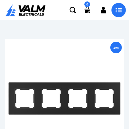
0
-20%