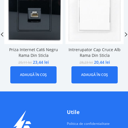
Priza Internet Cat6 Negru
Intrerupator Cap Cruce Alb
Rama Din Sticla
Rama Din Sticla
23,44
lei
20,44
lei
29,11
lei
28,23
lei
ADAUGĂ ÎN COȘ
ADAUGĂ ÎN COȘ
Utile
Politica de confidentialitate