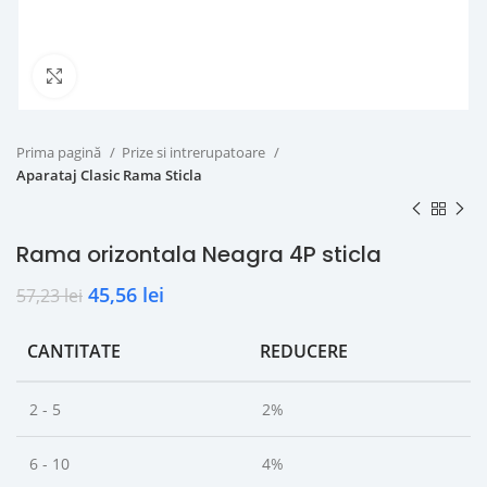
Click to enlarge
Prima pagină
Prize si intrerupatoare
Aparataj Clasic Rama Sticla
Rama orizontala Neagra 4P sticla
45,56
lei
57,23
lei
CANTITATE
REDUCERE
2 - 5
2%
6 - 10
4%