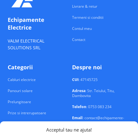
Livrare & retur
Termeni si conditii
Echipamente
Electrice
Contul meu
Contact
VALM ELECTRICAL
SOLUTIONS SRL
Categorii
Despre noi
Cabluri electrice
CUI
: 47145725
Panouri solare
Adresa
: Str. Teiului, Titu,
Dambovita
Prelungitoare
Telefon
: 0753 083 234
Prize si intrerupatoare
Email
: contact@echipamente-
electrice.ro
Sigurante si tablouri
Acceptul tau ne ajuta!