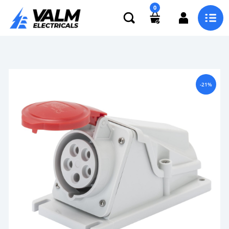
0
-21%