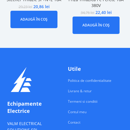
380V
20,86
lei
29,23
lei
22,40
lei
34,76
lei
ADAUGĂ ÎN COȘ
ADAUGĂ ÎN COȘ
Utile
Politica de confidentialitate
Livrare & retur
Termeni si conditii
Echipamente
Electrice
Contul meu
Contact
VALM ELECTRICAL
SOLUTIONS SRL