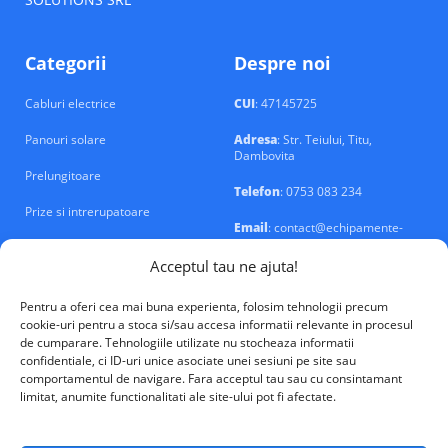
Categorii
Despre noi
Cabluri electrice
CUI
: 47145725
Panouri solare
Adresa
: Str. Teiului, Titu,
Dambovita
Prelungitoare
Telefon
: 0753 083 234
Prize si intrerupatoare
Email
: contact@echipamente-
electrice.ro
Sigurante si tablouri
Acceptul tau ne ajuta!
Pentru a oferi cea mai buna experienta, folosim tehnologii precum
cookie-uri pentru a stoca si/sau accesa informatii relevante in procesul
de cumparare. Tehnologiile utilizate nu stocheaza informatii
confidentiale, ci ID-uri unice asociate unei sesiuni pe site sau
VALM Electrical Solutions © 2026
comportamentul de navigare. Fara acceptul tau sau cu consintamant
limitat, anumite functionalitati ale site-ului pot fi afectate.