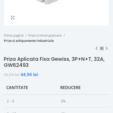
Click to enlarge
Prima pagină
Prize si intrerupatoare
Prize si echipamente industriale
Priza Aplicata Fixa Gewiss, 3P+N+T, 32A,
GW62493
44,94
lei
56,54
lei
CANTITATE
REDUCERE
2 - 5
2%