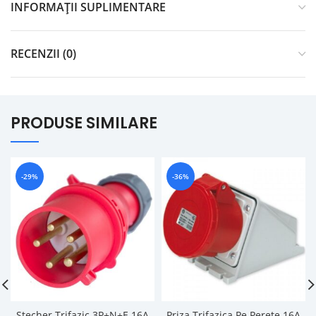
INFORMAȚII SUPLIMENTARE
RECENZII (0)
PRODUSE SIMILARE
-29%
-36%
Stecher Trifazic 3P+N+E 16A
Priza Trifazica Pe Perete 16A