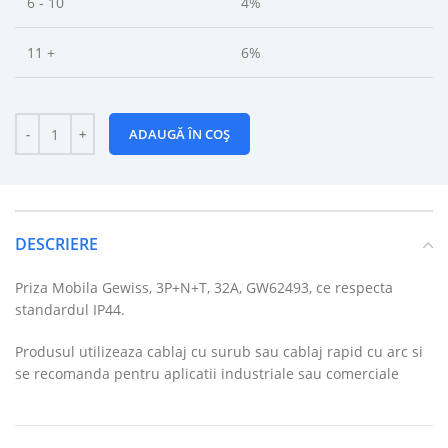
6 - 10
4%
11 +
6%
ADAUGĂ ÎN COȘ
DESCRIERE
Priza Mobila Gewiss, 3P+N+T, 32A, GW62493, ce respecta
standardul IP44.
Produsul utilizeaza cablaj cu surub sau cablaj rapid cu arc si
se recomanda pentru aplicatii industriale sau comerciale