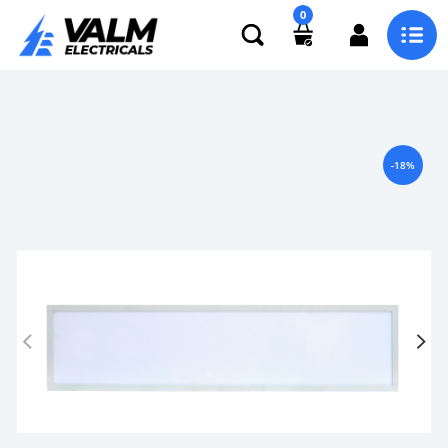
0
-18%