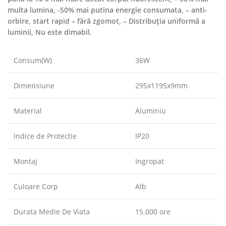
multa lumina, -50% mai putina energie consumata, – anti-
orbire, start rapid – fără zgomot, – Distribuția uniformă a
luminii, Nu este dimabil.
Consum(W)
36W
Dimensiune
295x1195x9mm
Material
Aluminiu
Indice de Protectie
IP20
Montaj
Ingropat
Culoare Corp
Alb
Durata Medie De Viata
15.000 ore