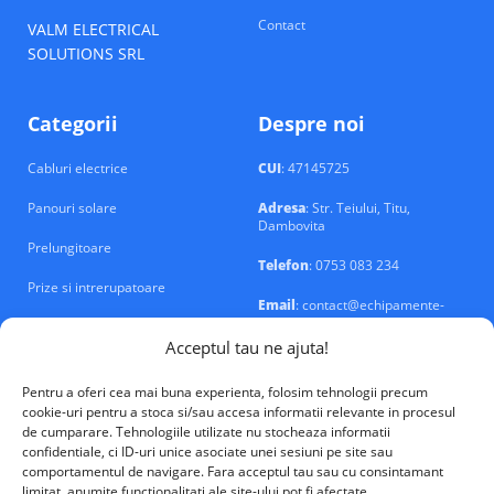
Contact
VALM ELECTRICAL
SOLUTIONS SRL
Categorii
Despre noi
Cabluri electrice
CUI
: 47145725
Panouri solare
Adresa
: Str. Teiului, Titu,
Dambovita
Prelungitoare
Telefon
: 0753 083 234
Prize si intrerupatoare
Email
: contact@echipamente-
electrice.ro
Sigurante si tablouri
Acceptul tau ne ajuta!
Pentru a oferi cea mai buna experienta, folosim tehnologii precum
cookie-uri pentru a stoca si/sau accesa informatii relevante in procesul
de cumparare. Tehnologiile utilizate nu stocheaza informatii
confidentiale, ci ID-uri unice asociate unei sesiuni pe site sau
VALM Electrical Solutions © 2026
comportamentul de navigare. Fara acceptul tau sau cu consintamant
limitat, anumite functionalitati ale site-ului pot fi afectate.