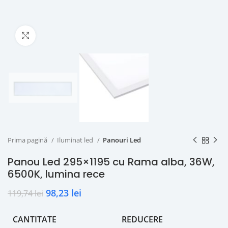
Click to enlarge
Prima pagină
Iluminat led
Panouri Led
Panou Led 295×1195 cu Rama alba, 36W,
6500K, lumina rece
98,23
lei
119,74
lei
CANTITATE
REDUCERE