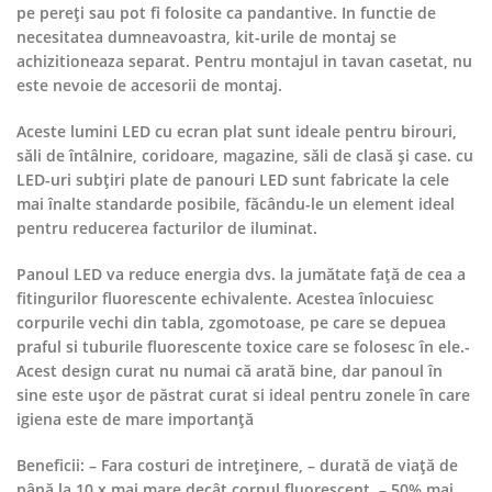
pe pereți sau pot fi folosite ca pandantive. In functie de
necesitatea dumneavoastra, kit-urile de montaj se
achizitioneaza separat. Pentru montajul in tavan casetat, nu
este nevoie de accesorii de montaj.
Aceste lumini LED cu ecran plat sunt ideale pentru birouri,
săli de întâlnire, coridoare, magazine, săli de clasă și case. cu
LED-uri subțiri plate de panouri LED sunt fabricate la cele
mai înalte standarde posibile, făcându-le un element ideal
pentru reducerea facturilor de iluminat.
Panoul LED va reduce energia dvs. la jumătate față de cea a
fitingurilor fluorescente echivalente. Acestea înlocuiesc
corpurile vechi din tabla, zgomotoase, pe care se depuea
praful si tuburile fluorescente toxice care se folosesc în ele.-
Acest design curat nu numai că arată bine, dar panoul în
sine este ușor de păstrat curat si ideal pentru zonele în care
igiena este de mare importanță
Beneficii: – Fara costuri de intreținere, – durată de viață de
până la 10 x mai mare decât corpul fluorescent, – 50% mai