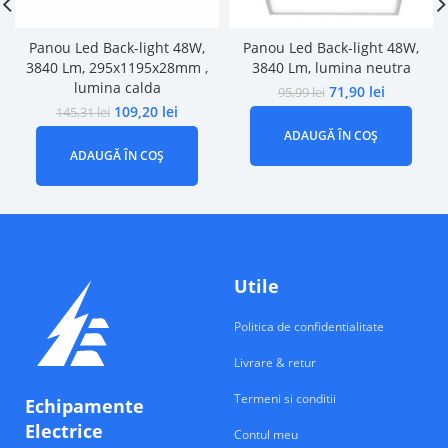
Panou Led Back-light 48W,
Panou Led Back-light 48W,
3840 Lm, 295x1195x28mm ,
3840 Lm, lumina neutra
lumina calda
71,90
lei
95,99
lei
109,20
lei
145,31
lei
ADAUGĂ ÎN COȘ
ADAUGĂ ÎN COȘ
Utile
Politica de confidentialitate
Livrare & retur
Termeni si conditii
Echipamente
Electrice
Contul meu