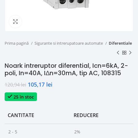
Click to enlarge
Prima pagină
Sigurante si intrerupatoare automate
Diferentiale
Noark intreruptor diferential, Icn=6kA, 2-
poli, In=40A, IΔn=30mA, tip AC, 108315
105,17
lei
120,94
lei
25 în stoc
CANTITATE
REDUCERE
2 - 5
2%