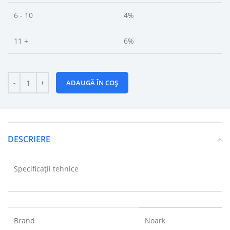
6 - 10
4%
11 +
6%
ADAUGĂ ÎN COȘ
DESCRIERE
Specificații tehnice
Brand
Noark