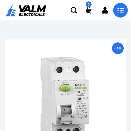
0
-13%