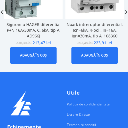
Siguranta HAGER diferential
Noark intreruptor diferential,
P+N 16A/30mA, C, 6kA, tip A,
Icn=6kA, 4-poli, In=16A,
AD966J
IΔn=30mA, tip A, 108360
213,47
lei
223,91
lei
238,98
lei
257,49
lei
ADAUGĂ ÎN COȘ
ADAUGĂ ÎN COȘ
Utile
Politica de confidentialitate
Livrare & retur
Termeni si conditii
Echipamente