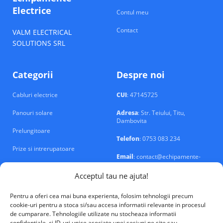
Electrice
Contul meu
Contact
VALM ELECTRICAL
SOLUTIONS SRL
Categorii
Despre noi
Cabluri electrice
CUI
: 47145725
Panouri solare
Adresa
: Str. Teiului, Titu,
Dambovita
Prelungitoare
Telefon
: 0753 083 234
Prize si intrerupatoare
Email
: contact@echipamente-
electrice.ro
Sigurante si tablouri
Acceptul tau ne ajuta!
Pentru a oferi cea mai buna experienta, folosim tehnologii precum
cookie-uri pentru a stoca si/sau accesa informatii relevante in procesul
de cumparare. Tehnologiile utilizate nu stocheaza informatii
confidentiale, ci ID-uri unice asociate unei sesiuni pe site sau