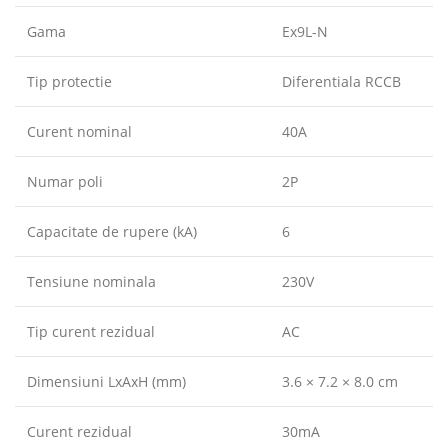
Gama
Ex9L-N
Tip protectie
Diferentiala RCCB
Curent nominal
40A
Numar poli
2P
Capacitate de rupere (kA)
6
Tensiune nominala
230V
Tip curent rezidual
AC
Dimensiuni LxAxH (mm)
3.6 × 7.2 × 8.0 cm
Curent rezidual
30mA