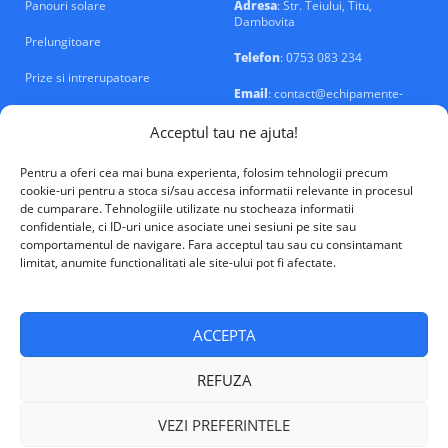
Panouri solare
Adresa
: Str. Teiului, Titu,
Dambovita
Prelungitoare
Telefon
: 0753 083 234
Prize si intrerupatoare
Email
: contact@echipamente-
electrice.ro
Sigurante si tablouri
Acceptul tau ne ajuta!
Pentru a oferi cea mai buna experienta, folosim tehnologii precum
cookie-uri pentru a stoca si/sau accesa informatii relevante in procesul
de cumparare. Tehnologiile utilizate nu stocheaza informatii
confidentiale, ci ID-uri unice asociate unei sesiuni pe site sau
VALM Electrical Solutions © 2026
comportamentul de navigare. Fara acceptul tau sau cu consintamant
limitat, anumite functionalitati ale site-ului pot fi afectate.
ACCEPTA
REFUZA
VEZI PREFERINTELE