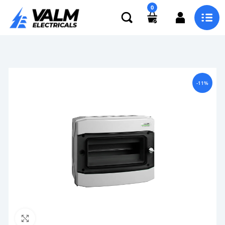
0
-11%
Click to enlarge