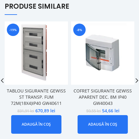
PRODUSE SIMILARE
-19%
-8%
TABLOU SIGURANTE GEWISS
COFRET SIGURANTE GEWISS
ST TRANSP. FUM
APARENT DEC. 8M IP40
72M(18X4)IP40 GW40611
GW40043
670,89
lei
54,66
lei
831,91
lei
59,55
lei
ADAUGĂ ÎN COȘ
ADAUGĂ ÎN COȘ