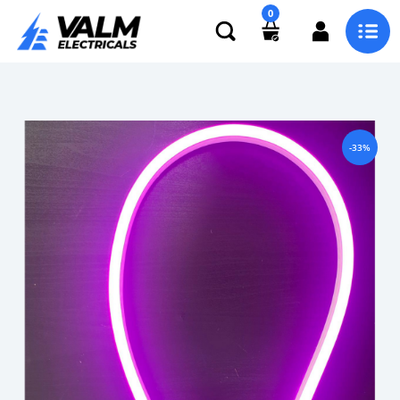
0
-33%