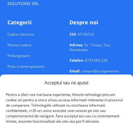
SOLUTIONS SRL
Categorii
Despre noi
Cabluri electrice
CUI
: 47145725
Panouri solare
Adresa
: Str. Teiului, Titu,
Dambovita
Prelungitoare
Telefon
: 0753 083 234
Prize si intrerupatoare
Email
: contact@echipamente-
electrice.ro
Sigurante si tablouri
Acceptul tau ne ajuta!
Pentru a oferi cea mai buna experienta, folosim tehnologii precum
cookie-uri pentru a stoca si/sau accesa informatii relevante in procesul
de cumparare. Tehnologiile utilizate nu stocheaza informatii
confidentiale, ci ID-uri unice asociate unei sesiuni pe site sau
VALM Electrical Solutions © 2026
comportamentul de navigare. Fara acceptul tau sau cu consintamant
limitat, anumite functionalitati ale site-ului pot fi afectate.