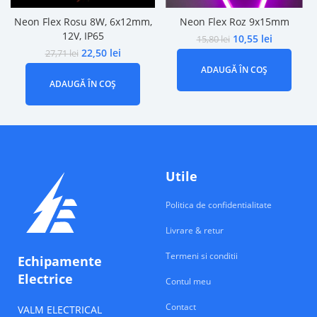
Neon Flex Rosu 8W, 6x12mm,
Neon Flex Roz 9x15mm
12V, IP65
10,55
lei
15,80
lei
22,50
lei
27,71
lei
ADAUGĂ ÎN COȘ
ADAUGĂ ÎN COȘ
Utile
Politica de confidentialitate
Livrare & retur
Termeni si conditii
Echipamente
Electrice
Contul meu
Contact
VALM ELECTRICAL