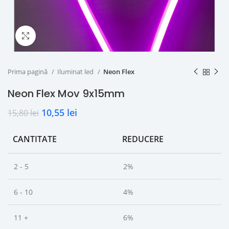
Click to enlarge
Prima pagină
Iluminat led
Neon Flex
Neon Flex Mov 9x15mm
10,55
lei
15,80
lei
CANTITATE
REDUCERE
2 - 5
2%
6 - 10
4%
11 +
6%