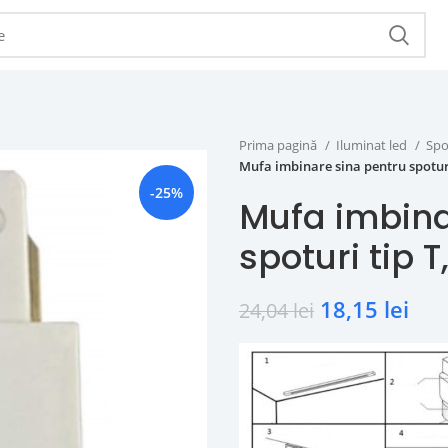
Prima pagină
Iluminat led
Spo
Mufa imbinare sina pentru spoturi
-25%
Mufa imbina
spoturi tip T
18,15
lei
24,04
lei