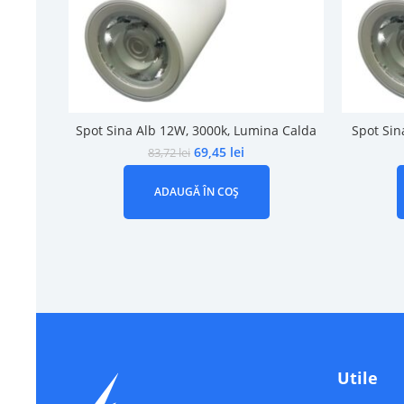
Spot Sina Alb 12W, 3000k, Lumina Calda
Spot Sin
69,45
lei
83,72
lei
ADAUGĂ ÎN COȘ
Utile