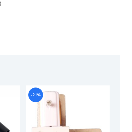
)
-21%
-15%