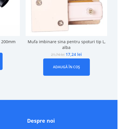
10 200mm
Mufa imbinare sina pentru spoturi tip L,
Spot S
alba
17,24
lei
21,74
lei
ADAUGĂ ÎN COȘ
Despre noi