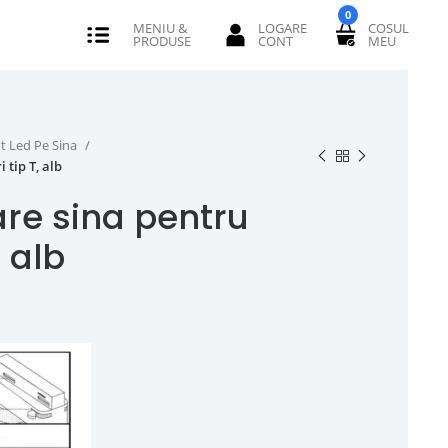
0
t Led Pe Sina
 tip T, alb
re sina pentru
, alb