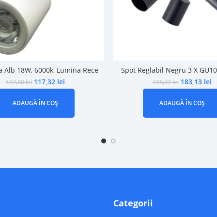
a Alb 18W, 6000k, Lumina Rece
Spot Reglabil Negru 3 X GU
117,32
lei
183,13
lei
137,80
lei
228,32
lei
ADAUGĂ ÎN COȘ
ADAUGĂ ÎN COȘ
Categorii