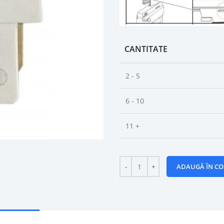
CANTITATE
2 - 5
6 - 10
11 +
ADAUGĂ ÎN CO