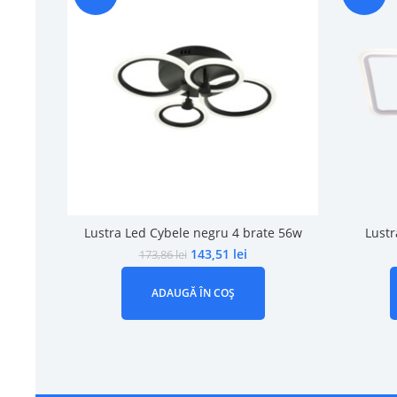
Lustra Led Cybele negru 4 brate 56w
Lustr
143,51
lei
173,86
lei
ADAUGĂ ÎN COȘ