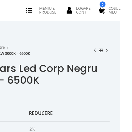
0
tre
2W 3000K – 6500K
tars Led Corp Negru
– 6500K
REDUCERE
2%