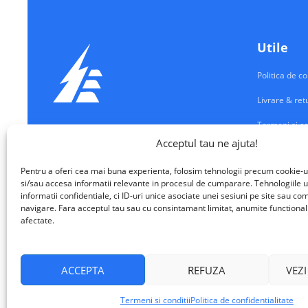
Utile
Politica de co
Livrare & ret
Termeni si co
Echipamente Electrice
Acceptul tau ne ajuta!
Contul meu
VALM ELECTRICAL SOLUTIONS SRL
Pentru a oferi cea mai buna experienta, folosim tehnologii precum cookie-u
Contact
si/sau accesa informatii relevante in procesul de cumparare. Tehnologiile u
informatii confidentiale, ci ID-uri unice asociate unei sesiuni pe site sau 
navigare. Fara acceptul tau sau cu consintamant limitat, anumite functionalita
afectate.
ACCEPTA
REFUZA
VEZI
VALM Electrical Solutions © 2026
Termeni si conditii
Politica de confidentialitate