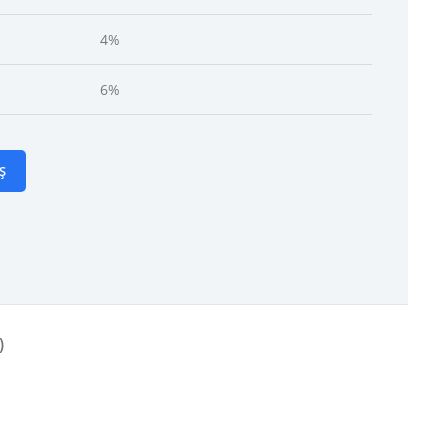
4%
6%
Ș
)