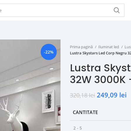
Prima pagină
Iluminat led
Lus
-22%
Lustra Skystars Led Corp Negru 3
Lustra Skys
32W 3000K 
249,09
lei
320,18
lei
CANTITATE
2 - 5