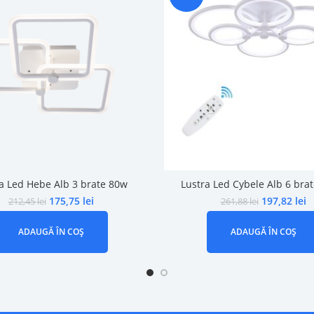
a Led Hebe Alb 3 brate 80w
Lustra Led Cybele Alb 6 bra
175,75
lei
197,82
lei
212,45
lei
261,88
lei
ADAUGĂ ÎN COȘ
ADAUGĂ ÎN COȘ