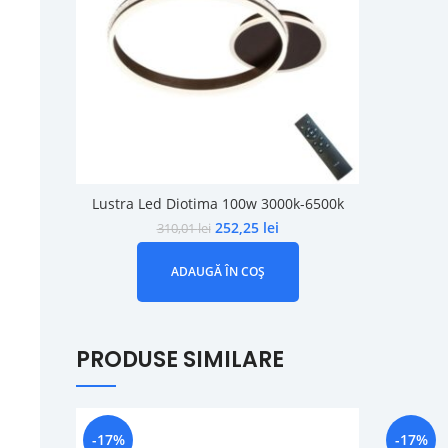
Lustra Led Diotima 100w 3000k-6500k
252,25
lei
310,01
lei
ADAUGĂ ÎN COȘ
PRODUSE SIMILARE
-17%
-17%