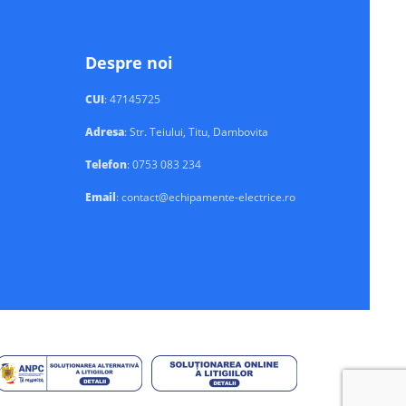
Despre noi
CUI
: 47145725
Adresa
: Str. Teiului, Titu, Dambovita
Telefon
: 0753 083 234
Email
: contact@echipamente-electrice.ro