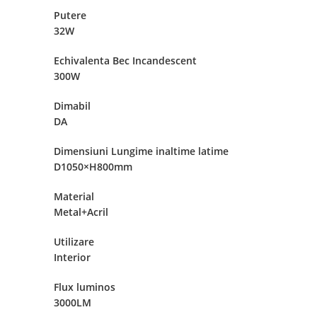
Putere
32W
Echivalenta Bec Incandescent
300W
Dimabil
DA
Dimensiuni Lungime inaltime latime
D1050×H800mm
Material
Metal+Acril
Utilizare
Interior
Flux luminos
3000LM