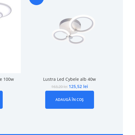
te 100w
Lustra Led Cybele alb 40w
Lustra 
125,52
lei
163,20
lei
ADAUGĂ ÎN COȘ