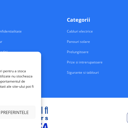
Categorii
nfidentialitate
Cabluri electrice
ur
Panouri solare
nditii
Prelungitoare
Prize si intrerupatoare
ri pentru a stoca
Sigurante si tablouri
tilizate nu stocheaza
comportamentul de
ti ale site-ului pot fi
 PREFERINTELE