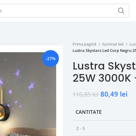
Prima pagină
Iluminat led
Lus
Lustra Skystars Led Corp Negru 2
-27%
Lustra Skys
25W 3000K 
80,49
lei
110,85
lei
CANTITATE
2 - 5