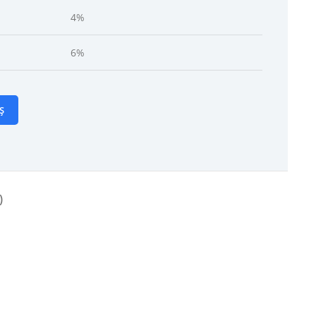
4%
6%
Ș
)