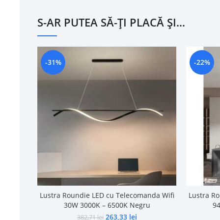
S-AR PUTEA SĂ-ȚI PLACĂ ȘI…
-31%
-22%
Lustra Roundie LED cu Telecomanda Wifi
Lustra R
30W 3000K – 6500K Negru
94
263,33
lei
382,71
lei