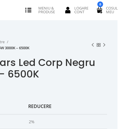
0
tre
5W 3000K – 6500K
tars Led Corp Negru
– 6500K
REDUCERE
2%