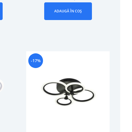
ADAUGĂ ÎN COȘ
-17%
-26%