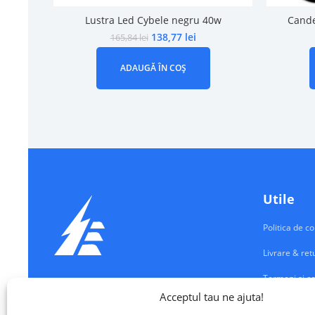
Lustra Led Cybele negru 40w
Cande
138,77
lei
165,84
lei
ADAUGĂ ÎN COȘ
Utile
Politica de co
Livrare & ret
Termeni si co
Echipamente Electrice
Acceptul tau ne ajuta!
Contul meu
VALM ELECTRICAL SOLUTIONS SRL