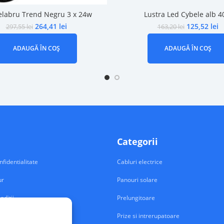
labru Trend Negru 3 x 24w
Lustra Led Cybele alb 
264,41
lei
125,52
lei
297,55
lei
163,20
lei
ADAUGĂ ÎN COȘ
ADAUGĂ ÎN COȘ
Categorii
nfidentialitate
Cabluri electrice
ur
Panouri solare
nditii
Prelungitoare
Prize si intrerupatoare