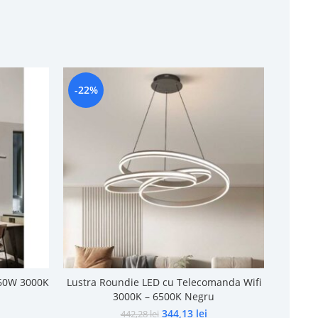
-22%
 60W 3000K
Lustra Roundie LED cu Telecomanda Wifi
3000K – 6500K Negru
344,13
lei
442,28
lei