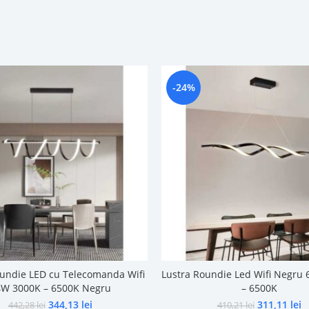
-24%
oundie LED cu Telecomanda Wifi
Lustra Roundie Led Wifi Negru
W 3000K – 6500K Negru
– 6500K
344,13
lei
311,11
lei
442,28
lei
410,21
lei