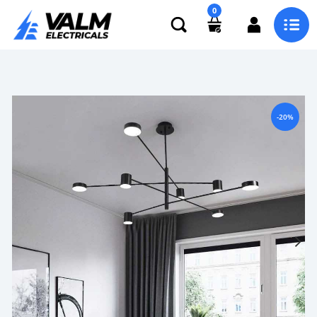
0
-20%