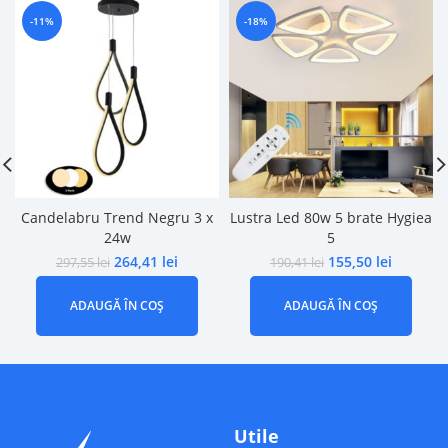
-11%
-18%
Candelabru Trend Negru 3 x
Lustra Led 80w 5 brate Hygiea
24w
5
264,41
lei
155,50
lei
297,55
lei
190,41
lei
ADAUGĂ ÎN COȘ
ADAUGĂ ÎN COȘ
Utile