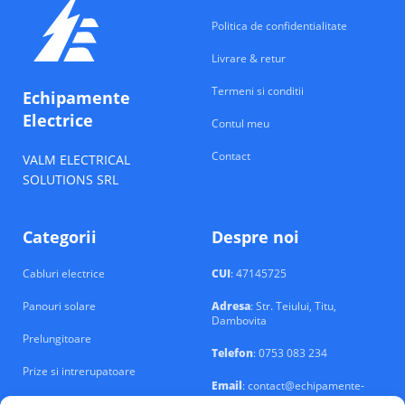
Politica de confidentialitate
Livrare & retur
Termeni si conditii
Echipamente
Electrice
Contul meu
Contact
VALM ELECTRICAL
SOLUTIONS SRL
Categorii
Despre noi
Cabluri electrice
CUI
: 47145725
Panouri solare
Adresa
: Str. Teiului, Titu,
Dambovita
Prelungitoare
Telefon
: 0753 083 234
Prize si intrerupatoare
Email
: contact@echipamente-
electrice.ro
Sigurante si tablouri