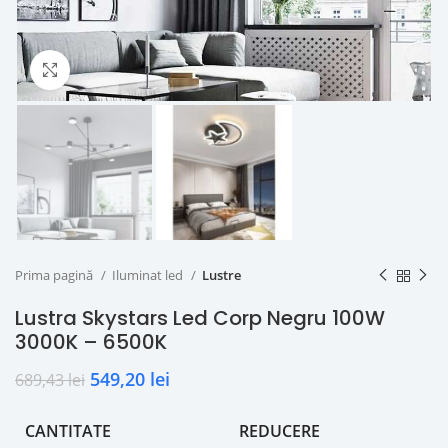
Click to enlarge
Prima pagină
Iluminat led
Lustre
Lustra Skystars Led Corp Negru 100W
3000K – 6500K
549,20
lei
689,43
lei
CANTITATE
REDUCERE