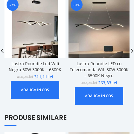
-24%
-31%
Lustra Roundie Led Wifi
Lustra Roundie LED cu
Negru 60W 3000K – 6500K
Telecomanda Wifi 30W 3000K
– 6500K Negru
311,11
lei
410,21
lei
263,33
lei
382,71
lei
ADAUGĂ ÎN COȘ
ADAUGĂ ÎN COȘ
PRODUSE SIMILARE