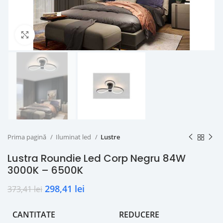
Click to enlarge
Prima pagină
Iluminat led
Lustre
Lustra Roundie Led Corp Negru 84W
3000K – 6500K
298,41
lei
373,41
lei
CANTITATE
REDUCERE