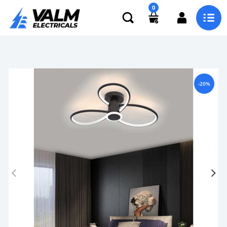
0
-20%