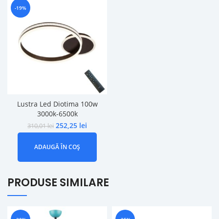
-19%
Lustra Led Diotima 100w
3000k-6500k
252,25
lei
310,01
lei
ADAUGĂ ÎN COȘ
PRODUSE SIMILARE