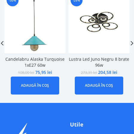
-30%
-25%
Candelabru Alaska Turquoise
Lustra Led Juno Negru 8 brate
1xE27 60w
96w
75,95
lei
204,58
lei
108,00
lei
273,31
lei
ADAUGĂ ÎN COȘ
ADAUGĂ ÎN COȘ
Utile