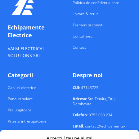
Politica de confidentialitate
Livrare & retur
Termeni si conditii
Echipamente
Electrice
Contul meu
Contact
VALM ELECTRICAL
SOLUTIONS SRL
Categorii
Despre noi
Cabluri electrice
CUI
: 47145725
Panouri solare
Adresa
: Str. Teiului, Titu,
Dambovita
Prelungitoare
Telefon
: 0753 083 234
Prize si intrerupatoare
Email
: contact@echipamente-
electrice.ro
Sigurante si tablouri
Acceptul tau ne ajuta!