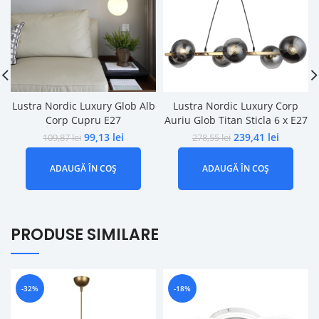
Lustra Nordic Luxury Glob Alb
Lustra Nordic Luxury Corp
Corp Cupru E27
Auriu Glob Titan Sticla 6 x E27
99,13
lei
239,41
lei
109,87
lei
278,55
lei
ADAUGĂ ÎN COȘ
ADAUGĂ ÎN COȘ
PRODUSE SIMILARE
-32%
-18%