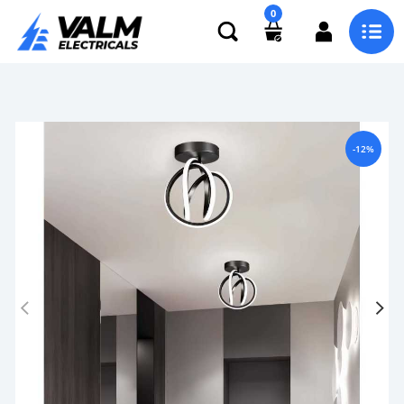
0
-12%