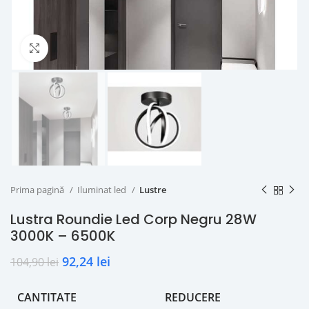
Click to enlarge
Prima pagină
Iluminat led
Lustre
Lustra Roundie Led Corp Negru 28W
3000K – 6500K
92,24
lei
104,90
lei
CANTITATE
REDUCERE