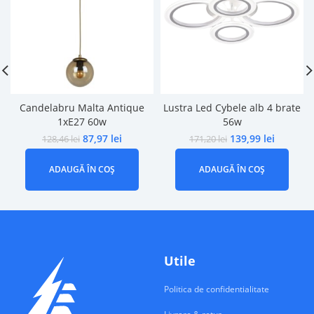
Candelabru Malta Antique
Lustra Led Cybele alb 4 brate
1xE27 60w
56w
87,97
lei
139,99
lei
128,46
lei
171,20
lei
ADAUGĂ ÎN COȘ
ADAUGĂ ÎN COȘ
Utile
Politica de confidentialitate