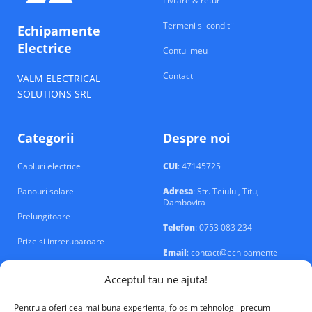
Livrare & retur
Termeni si conditii
Echipamente
Electrice
Contul meu
Contact
VALM ELECTRICAL
SOLUTIONS SRL
Categorii
Despre noi
Cabluri electrice
CUI
: 47145725
Panouri solare
Adresa
: Str. Teiului, Titu,
Dambovita
Prelungitoare
Telefon
: 0753 083 234
Prize si intrerupatoare
Email
: contact@echipamente-
electrice.ro
Sigurante si tablouri
Acceptul tau ne ajuta!
Pentru a oferi cea mai buna experienta, folosim tehnologii precum