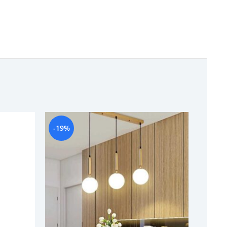
-19%
-22%