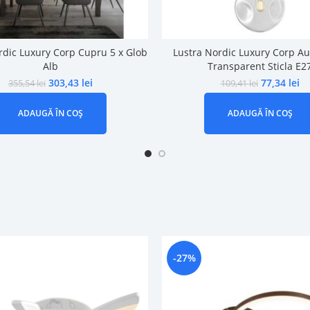
rdic Luxury Corp Cupru 5 x Glob
Lustra Nordic Luxury Corp Au
Alb
Transparent Sticla E2
303,43
lei
77,34
lei
355,54
lei
109,41
lei
ADAUGĂ ÎN COȘ
ADAUGĂ ÎN COȘ
-27%