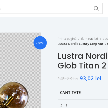
Prima pagină
Iluminat led
Lus
-38%
Lustra Nordic Luxury Corp Auriu G
Lustra Nord
Glob Titan 2
93,02
lei
149,28
lei
CANTITATE
2 - 5