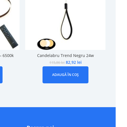
– 6500k
Candelabru Trend Negru 24w
Lust
82,92
lei
115,86
lei
ADAUGĂ ÎN COȘ