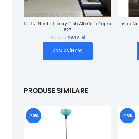
Lustra Nordic Luxury Glob Alb Corp Cupru
Lustra No
E27
99,13
lei
109,87
lei
ADAUGĂ ÎN COȘ
PRODUSE SIMILARE
-30%
-25%