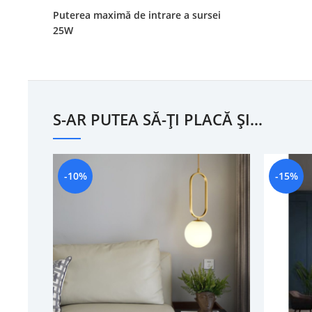
Puterea maximă de intrare a sursei
25W
S-AR PUTEA SĂ-ȚI PLACĂ ȘI…
-10%
-15%