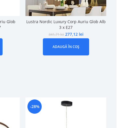
riu Glob
Lustra Nordic Luxury Corp Auriu Glob Alb
Lus
7
3 x E27
Sus
277,12
lei
341,71
lei
ADAUGĂ ÎN COȘ
-28%
-18%