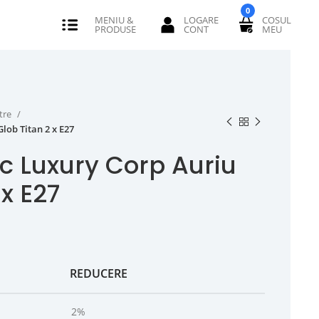
0
tre
lob Titan 2 x E27
ic Luxury Corp Auriu
 x E27
REDUCERE
2%