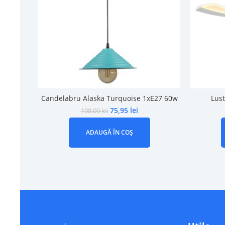
Candelabru Alaska Turquoise 1xE27 60w
Lust
75,95
lei
108,00
lei
ADAUGĂ ÎN COȘ