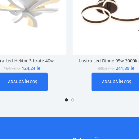
ra Led Hektor 3 brate 40w
Lustra Led Dione 95w 3000k 
124,24
lei
241,89
lei
164,78
lei
330,37
lei
ADAUGĂ ÎN COȘ
ADAUGĂ ÎN COȘ