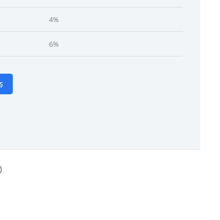
4%
6%
Ș
)