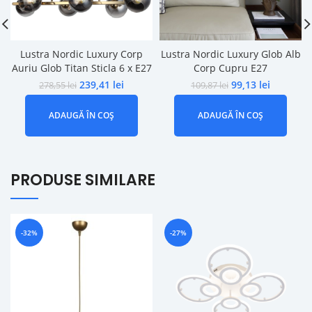
Lustra Nordic Luxury Corp
Lustra Nordic Luxury Glob Alb
Auriu Glob Titan Sticla 6 x E27
Corp Cupru E27
239,41
lei
99,13
lei
278,55
lei
109,87
lei
ADAUGĂ ÎN COȘ
ADAUGĂ ÎN COȘ
PRODUSE SIMILARE
-32%
-27%