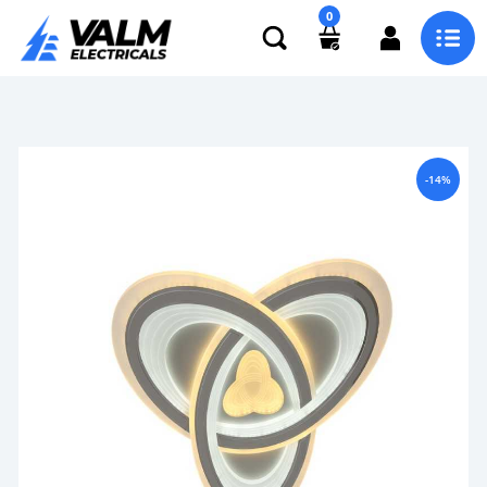
0
-14%