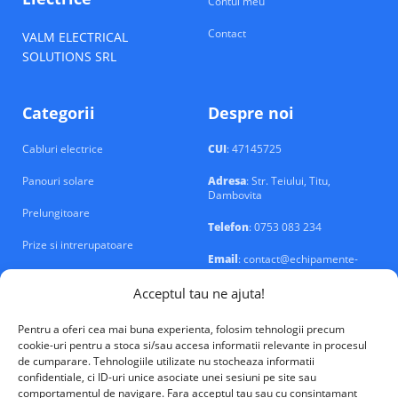
Contul meu
Contact
VALM ELECTRICAL
SOLUTIONS SRL
Categorii
Despre noi
Cabluri electrice
CUI
: 47145725
Panouri solare
Adresa
: Str. Teiului, Titu,
Dambovita
Prelungitoare
Telefon
: 0753 083 234
Prize si intrerupatoare
Email
: contact@echipamente-
electrice.ro
Sigurante si tablouri
Acceptul tau ne ajuta!
Pentru a oferi cea mai buna experienta, folosim tehnologii precum
cookie-uri pentru a stoca si/sau accesa informatii relevante in procesul
de cumparare. Tehnologiile utilizate nu stocheaza informatii
confidentiale, ci ID-uri unice asociate unei sesiuni pe site sau
VALM Electrical Solutions © 2026
comportamentul de navigare. Fara acceptul tau sau cu consintamant