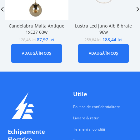
Candelabru Malta Antique
Lustra Led Juno Alb 8 brate
1xE27 60w
96w
87,97
lei
188,44
lei
128,46
lei
258,84
lei
ADAUGĂ ÎN COȘ
ADAUGĂ ÎN COȘ
Utile
Politica de confidentialitate
Livrare & retur
Termeni si conditii
Echipamente
Electrice