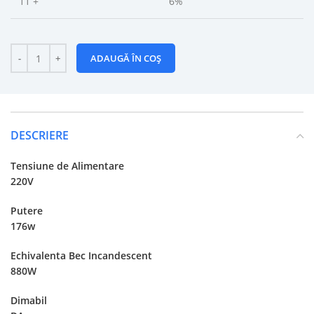
11 +
6%
ADAUGĂ ÎN COȘ
DESCRIERE
Tensiune de Alimentare
220V
Putere
176w
Echivalenta Bec Incandescent
880W
Dimabil