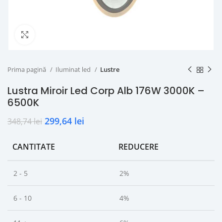
Click to enlarge
Prima pagină
Iluminat led
Lustre
Lustra Miroir Led Corp Alb 176W 3000K –
6500K
299,64
lei
348,74
lei
CANTITATE
REDUCERE
2 - 5
2%
6 - 10
4%