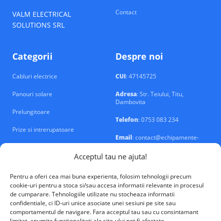
Contact
VALM ELECTRICAL
SOLUTIONS SRL
Categorii
Despre noi
Cabluri electrice
CUI
: 47145725
Panouri solare
Adresa
: Str. Teiului, Titu,
Dambovita
Prelungitoare
Telefon
: 0753 083 234
Prize si intrerupatoare
Email
: contact@echipamente-
electrice.ro
Sigurante si tablouri
Acceptul tau ne ajuta!
Pentru a oferi cea mai buna experienta, folosim tehnologii precum
cookie-uri pentru a stoca si/sau accesa informatii relevante in procesul
de cumparare. Tehnologiile utilizate nu stocheaza informatii
confidentiale, ci ID-uri unice asociate unei sesiuni pe site sau
VALM Electrical Solutions © 2026
comportamentul de navigare. Fara acceptul tau sau cu consintamant
limitat, anumite functionalitati ale site-ului pot fi afectate.