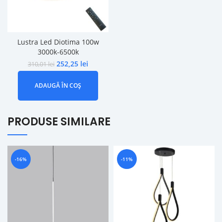
Lustra Led Diotima 100w
3000k-6500k
252,25
lei
310,01
lei
ADAUGĂ ÎN COȘ
PRODUSE SIMILARE
-16%
-11%