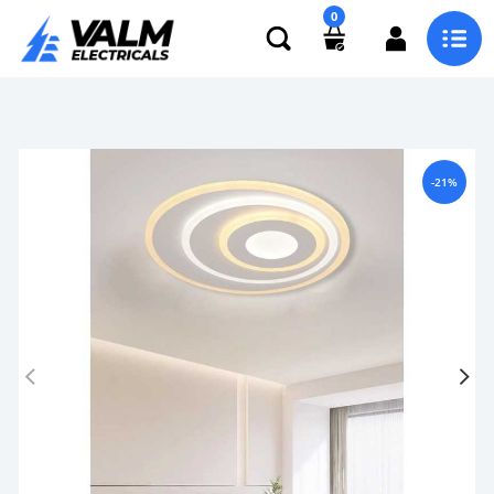
0
-21%