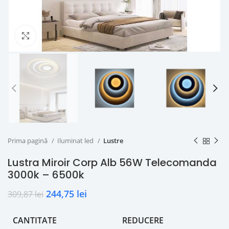
Click to enlarge
Prima pagină
Iluminat led
Lustre
Lustra Miroir Corp Alb 56W Telecomanda
3000k – 6500k
244,75
lei
309,87
lei
CANTITATE
REDUCERE