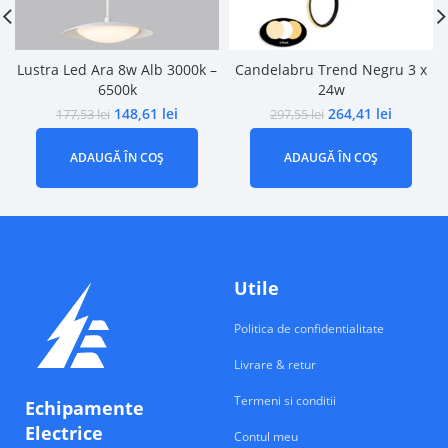
Lustra Led Ara 8w Alb 3000k –
Candelabru Trend Negru 3 x
6500k
24w
148,61
lei
264,41
lei
177,53
lei
297,55
lei
ADAUGĂ ÎN COȘ
ADAUGĂ ÎN COȘ
Utile
Politica de confidentialitate
Livrare & retur
Termeni si conditii
Echipamente
Electrice
Contul meu