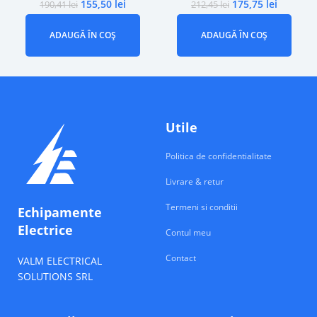
155,50
lei
175,75
lei
190,41
lei
212,45
lei
ADAUGĂ ÎN COȘ
ADAUGĂ ÎN COȘ
Utile
Politica de confidentialitate
Livrare & retur
Termeni si conditii
Echipamente
Electrice
Contul meu
Contact
VALM ELECTRICAL
SOLUTIONS SRL