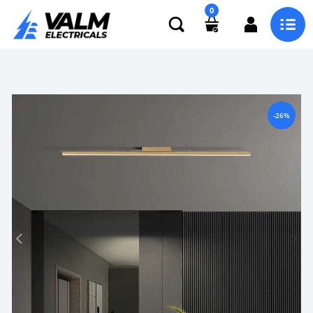
0
-26%