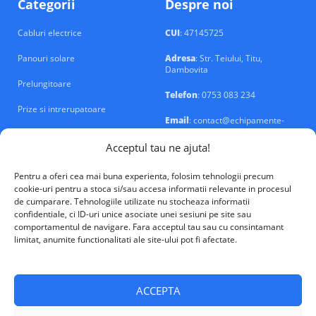
Categorii
Despre noi
Cabluri electrice
CUI
: 47145725
Panouri solare
Adresa
: Str. Teiului, Titu,
Dambovita
Prelungitoare
Telefon
: 0753 083 234
Prize si intrerupatoare
Email
: contact@echipamente-
electrice.ro
Sigurante si tablouri
Acceptul tau ne ajuta!
Pentru a oferi cea mai buna experienta, folosim tehnologii precum
cookie-uri pentru a stoca si/sau accesa informatii relevante in procesul
de cumparare. Tehnologiile utilizate nu stocheaza informatii
confidentiale, ci ID-uri unice asociate unei sesiuni pe site sau
VALM Electrical Solutions © 2026
comportamentul de navigare. Fara acceptul tau sau cu consintamant
limitat, anumite functionalitati ale site-ului pot fi afectate.
ACCEPTA