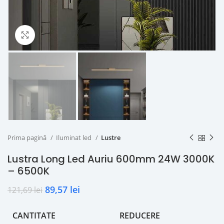
Click to enlarge
Prima pagină
Iluminat led
Lustre
Lustra Long Led Auriu 600mm 24W 3000K
– 6500K
89,57
lei
121,69
lei
CANTITATE
REDUCERE