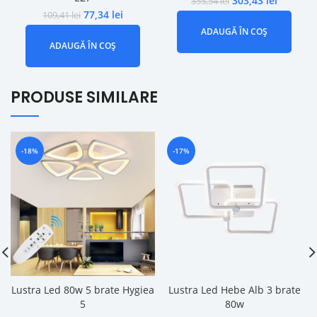
303,43
lei
355,54
lei
77,34
lei
109,41
lei
ADAUGĂ ÎN COȘ
ADAUGĂ ÎN COȘ
PRODUSE SIMILARE
-18%
-17%
Lustra Led 80w 5 brate Hygiea
Lustra Led Hebe Alb 3 brate
5
80w