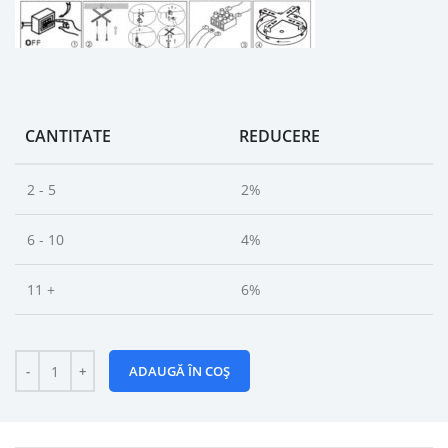
CANTITATE
REDUCERE
2 - 5
2%
6 - 10
4%
11 +
6%
ADAUGĂ ÎN COȘ