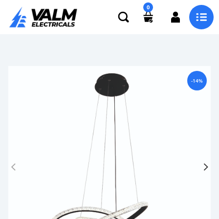
0
-14%