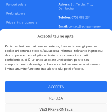
Panouri solare
Adresa
: Str. Teiului, Titu,
Dambovita
Prelungitoare
Telefon
: 0753 083 234
Prize si intrerupatoare
Email
: contact@echipamente-
electrice.ro
Sigurante si tablouri
Acceptul tau ne ajuta!
Pentru a oferi cea mai buna experienta, folosim tehnologii precum
cookie-uri pentru a stoca si/sau accesa informatii relevante in procesul
de cumparare. Tehnologiile utilizate nu stocheaza informatii
confidentiale, ci ID-uri unice asociate unei sesiuni pe site sau
VALM Electrical Solutions © 2026
comportamentul de navigare. Fara acceptul tau sau cu consintamant
limitat, anumite functionalitati ale site-ului pot fi afectate.
ACCEPTA
REFUZA
VEZI PREFERINTELE