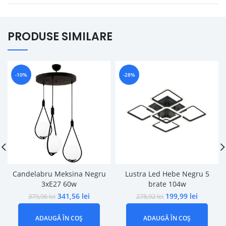
PRODUSE SIMILARE
-10%
-28%
Candelabru Meksina Negru
Lustra Led Hebe Negru 5
3xE27 60w
brate 104w
341,56
lei
199,99
lei
379,96
lei
278,92
lei
ADAUGĂ ÎN COȘ
ADAUGĂ ÎN COȘ