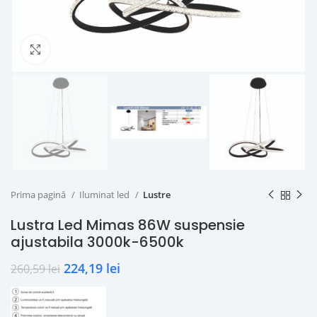
Click to enlarge
Prima pagină
Iluminat led
Lustre
Lustra Led Mimas 86W suspensie
ajustabila 3000k-6500k
224,19
lei
260,59
lei