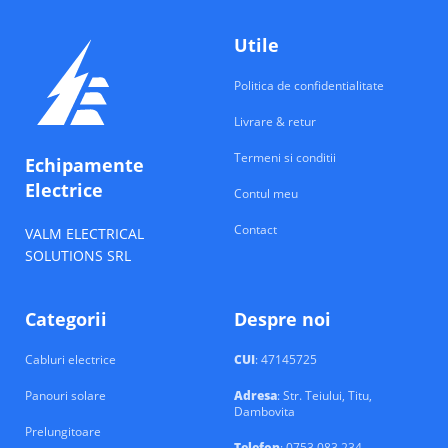
Utile
Politica de confidentialitate
Livrare & retur
Termeni si conditii
Echipamente
Electrice
Contul meu
Contact
VALM ELECTRICAL
SOLUTIONS SRL
Categorii
Despre noi
Cabluri electrice
CUI
: 47145725
Panouri solare
Adresa
: Str. Teiului, Titu,
Dambovita
Prelungitoare
Telefon
: 0753 083 234