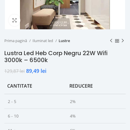
Click to enlarge
Prima pagină
Iluminat led
Lustre
Lustra Led Heb Corp Negru 22W Wifi
3000k – 6500k
89,49
lei
129,87
lei
CANTITATE
REDUCERE
2 - 5
2%
6 - 10
4%