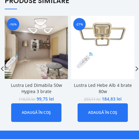
PRODUSE SIMILARE
-16%
-27%
Lustra Led Dimabila 50w
Lustra Led Hebe Alb 4 brate
Hygiea 3 brate
80w
99,75
lei
184,83
lei
118,55
lei
253,11
lei
ADAUGĂ ÎN COȘ
ADAUGĂ ÎN COȘ