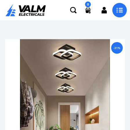
0
-31%