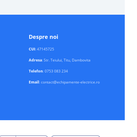
Despre noi
CUI
: 47145725
Adresa
: Str. Teiului, Titu, Dambovita
Telefon
: 0753 083 234
Email
: contact@echipamente-electrice.ro