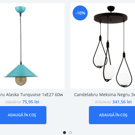
-10%
ru Alaska Turquoise 1xE27 60w
Candelabru Meksina Negru 3
75,95
lei
341,56
lei
108,00
lei
379,96
lei
ADAUGĂ ÎN COȘ
ADAUGĂ ÎN COȘ