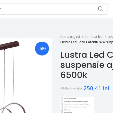
Prima pagină
Iluminat led
Lus
Lustra Led Caeli Cafeniu 82W susp
-16%
Lustra Led 
suspensie a
6500k
250,41
lei
298,27
lei