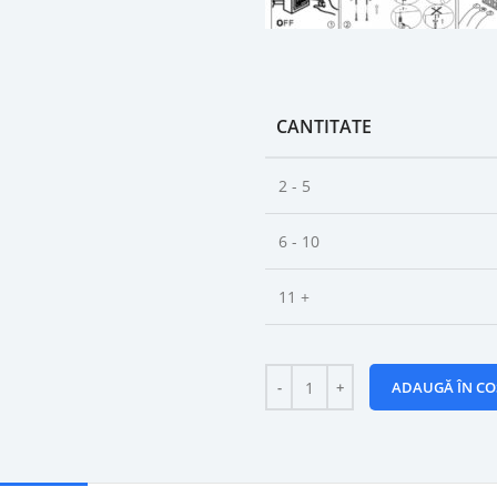
CANTITATE
2 - 5
6 - 10
11 +
ADAUGĂ ÎN CO