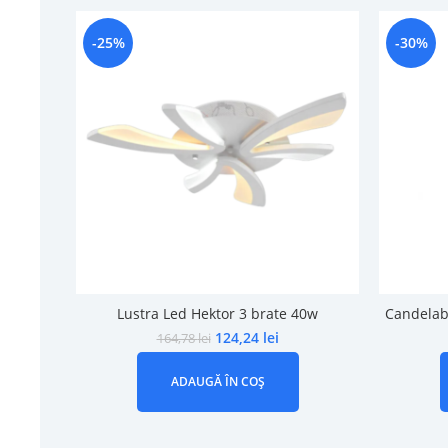
-25%
-30%
Lustra Led Hektor 3 brate 40w
Candelab
124,24
lei
164,78
lei
ADAUGĂ ÎN COȘ