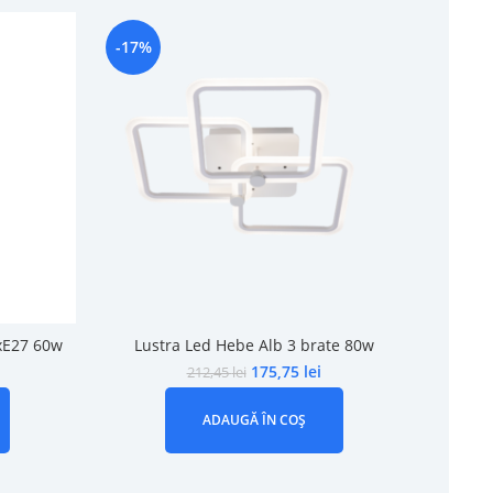
-17%
-23%
xE27 60w
Lustra Led Hebe Alb 3 brate 80w
175,75
lei
212,45
lei
ADAUGĂ ÎN COȘ