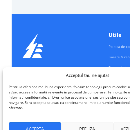
Utile
Politica de co
Livrare & ret
Termeni si co
Echipamente Electrice
Acceptul tau ne ajuta!
Contul meu
VALM ELECTRICAL SOLUTIONS SRL
Pentru a oferi cea mai buna experienta, folosim tehnologii precum cookie-u
Contact
si/sau accesa informatii relevante in procesul de cumparare. Tehnologiile u
informatii confidentiale, ci ID-uri unice asociate unei sesiuni pe site sau 
navigare. Fara acceptul tau sau cu consintamant limitat, anumite functionalita
afectate.
ACCEPTA
REFUZA
VEZI