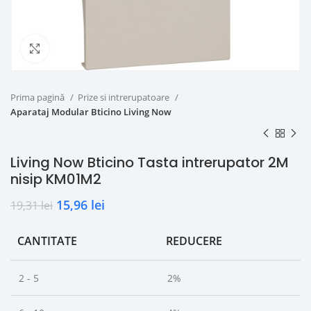
Click to enlarge
Prima pagină
Prize si intrerupatoare
Aparataj Modular Bticino Living Now
Living Now Bticino Tasta intrerupator 2M
nisip KM01M2
15,96
lei
19,31
lei
CANTITATE
REDUCERE
2 - 5
2%