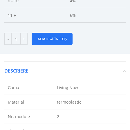
6 - 10
4%
11 +
6%
ADAUGĂ ÎN COȘ
DESCRIERE
Gama
Living Now
Material
termoplastic
Nr. module
2