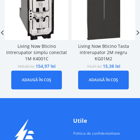
Living Now Bticino
Living Now Bticino Tasta
Intrerupator simplu conectat
intrerupator 2M negru
1M K4001C
KG01M2
154,97
lei
15,38
lei
165,65
lei
19,31
lei
ADAUGĂ ÎN COȘ
ADAUGĂ ÎN COȘ
Utile
Politica de confidentialitate