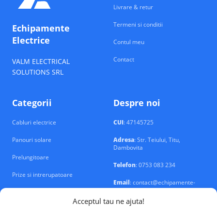
Livrare & retur
Termeni si conditii
Echipamente
Electrice
Contul meu
Contact
VALM ELECTRICAL
SOLUTIONS SRL
Categorii
Despre noi
Cabluri electrice
CUI
: 47145725
Panouri solare
Adresa
: Str. Teiului, Titu,
Dambovita
Prelungitoare
Telefon
: 0753 083 234
Prize si intrerupatoare
Email
: contact@echipamente-
electrice.ro
Sigurante si tablouri
Acceptul tau ne ajuta!