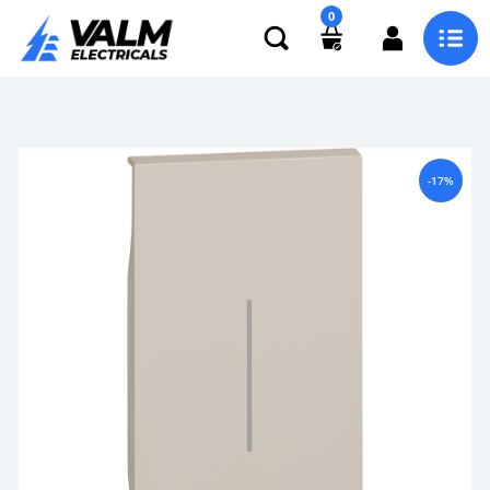
0
-17%