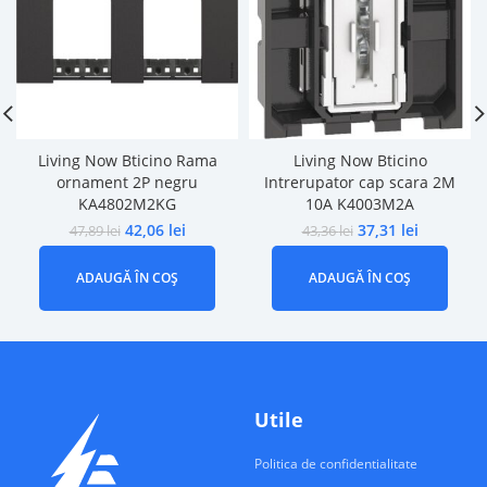
Living Now Bticino Rama
Living Now Bticino
ornament 2P negru
Intrerupator cap scara 2M
KA4802M2KG
10A K4003M2A
42,06
lei
37,31
lei
47,89
lei
43,36
lei
ADAUGĂ ÎN COȘ
ADAUGĂ ÎN COȘ
Utile
Politica de confidentialitate