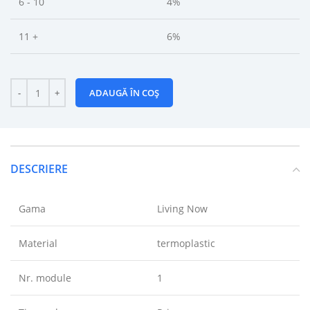
6 - 10
4%
11 +
6%
ADAUGĂ ÎN COȘ
DESCRIERE
Gama
Living Now
Material
termoplastic
Nr. module
1