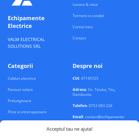
Livrare & retur
Termeni si conditii
Echipamente
Electrice
Contul meu
Contact
VALM ELECTRICAL
SOLUTIONS SRL
Categorii
Despre noi
Cabluri electrice
CUI
: 47145725
Panouri solare
Adresa
: Str. Teiului, Titu,
Dambovita
Prelungitoare
Telefon
: 0753 083 234
Prize si intrerupatoare
Email
: contact@echipamente-
electrice.ro
Sigurante si tablouri
Acceptul tau ne ajuta!