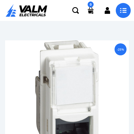
0
-25%