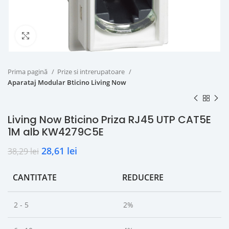
Click to enlarge
Prima pagină
Prize si intrerupatoare
Aparataj Modular Bticino Living Now
Living Now Bticino Priza RJ45 UTP CAT5E
1M alb KW4279C5E
28,61
lei
38,29
lei
CANTITATE
REDUCERE
2 - 5
2%