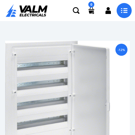
0
-12%