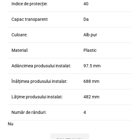
Indice de protecție:
40
Capac transparent
Da
Culoare:
Alb pur
Material:
Plastic
Adâncimea produsului instalat:
97.5 mm
Înălţimea produsului instalat:
688 mm
Lăţime produsului instalat:
482 mm
Număr de rânduri:
4
Nu