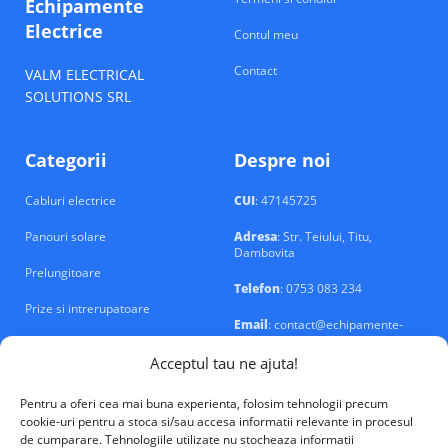
Echipamente
Electrice
Contul meu
Contact
VALM ELECTRICAL
SOLUTIONS SRL
Categorii
Despre noi
Cabluri electrice
CUI
: 47145725
Panouri solare
Adresa
: Str. Teiului, Titu,
Dambovita
Prelungitoare
Telefon
: 0753 083 234
Prize si intrerupatoare
Email
: contact@echipamente-
electrice.ro
Sigurante si tablouri
Acceptul tau ne ajuta!
Pentru a oferi cea mai buna experienta, folosim tehnologii precum
cookie-uri pentru a stoca si/sau accesa informatii relevante in procesul
de cumparare. Tehnologiile utilizate nu stocheaza informatii