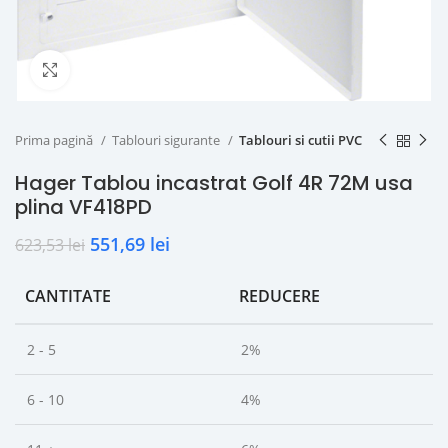
Click to enlarge
Prima pagină
Tablouri sigurante
Tablouri si cutii PVC
Hager Tablou incastrat Golf 4R 72M usa
plina VF418PD
551,69
lei
623,53
lei
CANTITATE
REDUCERE
2 - 5
2%
6 - 10
4%