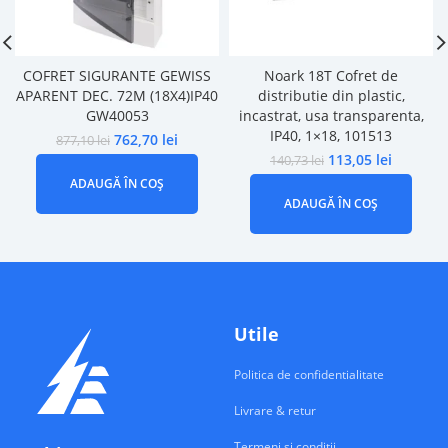
COFRET SIGURANTE GEWISS
Noark 18T Cofret de
APARENT DEC. 72M (18X4)IP40
distributie din plastic,
GW40053
incastrat, usa transparenta,
IP40, 1×18, 101513
762,70
lei
877,10
lei
113,05
lei
140,73
lei
ADAUGĂ ÎN COȘ
ADAUGĂ ÎN COȘ
Utile
Politica de confidentialitate
Livrare & retur
Termeni si conditii