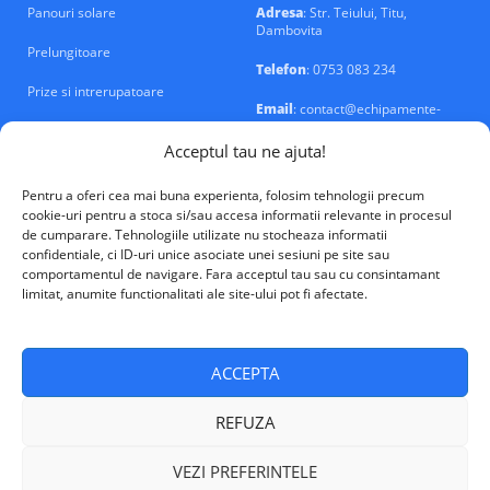
Panouri solare
Adresa
: Str. Teiului, Titu,
Dambovita
Prelungitoare
Telefon
: 0753 083 234
Prize si intrerupatoare
Email
: contact@echipamente-
electrice.ro
Sigurante si tablouri
Acceptul tau ne ajuta!
Pentru a oferi cea mai buna experienta, folosim tehnologii precum
cookie-uri pentru a stoca si/sau accesa informatii relevante in procesul
de cumparare. Tehnologiile utilizate nu stocheaza informatii
confidentiale, ci ID-uri unice asociate unei sesiuni pe site sau
VALM Electrical Solutions © 2026
comportamentul de navigare. Fara acceptul tau sau cu consintamant
limitat, anumite functionalitati ale site-ului pot fi afectate.
ACCEPTA
REFUZA
VEZI PREFERINTELE