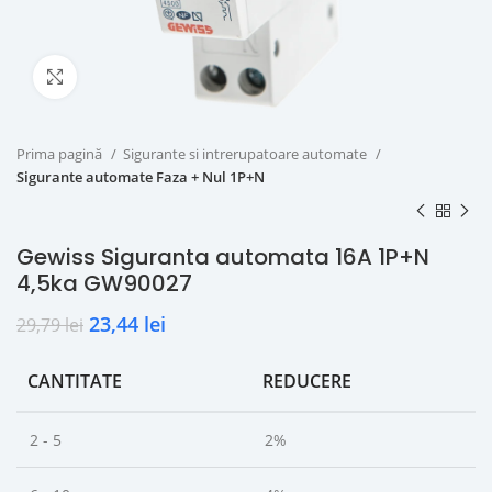
Click to enlarge
Prima pagină
Sigurante si intrerupatoare automate
Sigurante automate Faza + Nul 1P+N
Gewiss Siguranta automata 16A 1P+N
4,5ka GW90027
23,44
lei
29,79
lei
CANTITATE
REDUCERE
2 - 5
2%