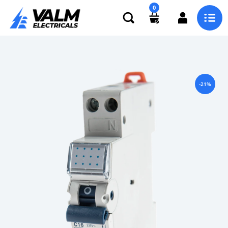
0
-21%