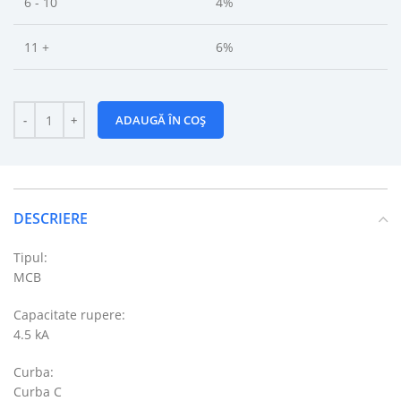
6 - 10
4%
11 +
6%
ADAUGĂ ÎN COȘ
DESCRIERE
Tipul:
MCB
Capacitate rupere:
4.5 kA
Curba:
Curba C