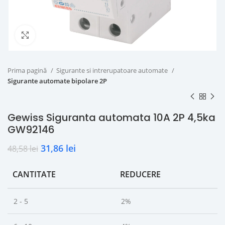
Click to enlarge
Prima pagină
Sigurante si intrerupatoare automate
Sigurante automate bipolare 2P
Gewiss Siguranta automata 10A 2P 4,5ka
GW92146
31,86
lei
48,58
lei
CANTITATE
REDUCERE
2 - 5
2%