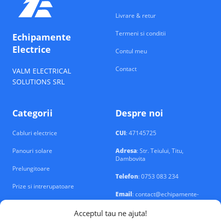
Livrare & retur
Termeni si conditii
Echipamente
Electrice
Contul meu
Contact
VALM ELECTRICAL
SOLUTIONS SRL
Categorii
Despre noi
Cabluri electrice
CUI
: 47145725
Panouri solare
Adresa
: Str. Teiului, Titu,
Dambovita
Prelungitoare
Telefon
: 0753 083 234
Prize si intrerupatoare
Email
: contact@echipamente-
electrice.ro
Sigurante si tablouri
Acceptul tau ne ajuta!