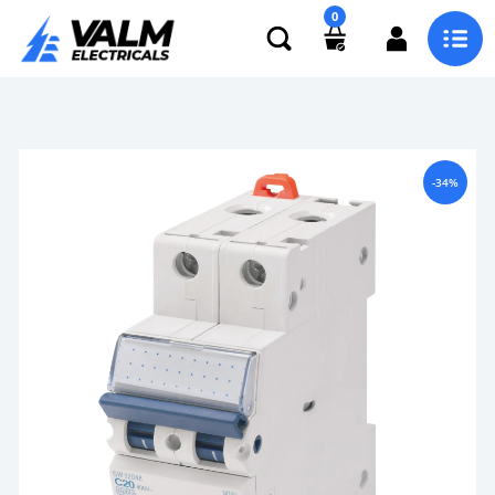
0
-34%