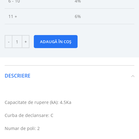
6 - 10
4%
11 +
6%
ADAUGĂ ÎN COȘ
DESCRIERE
Capacitate de rupere (kA): 4.5Ka
Curba de declansare: C
Numar de poli: 2