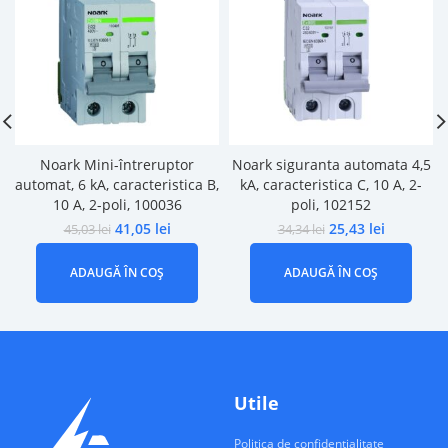
Noark Mini-întreruptor
Noark siguranta automata 4,5
automat, 6 kA, caracteristica B,
kA, caracteristica C, 10 A, 2-
10 A, 2-poli, 100036
poli, 102152
41,05
lei
25,43
lei
45,03
lei
34,34
lei
ADAUGĂ ÎN COȘ
ADAUGĂ ÎN COȘ
Utile
Politica de confidentialitate