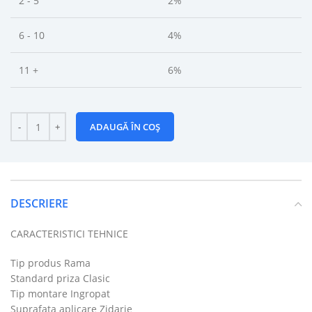
2 - 5
2%
6 - 10
4%
11 +
6%
ADAUGĂ ÎN COȘ
DESCRIERE
CARACTERISTICI TEHNICE
Tip produs Rama
Standard priza Clasic
Tip montare Ingropat
Suprafata aplicare Zidarie