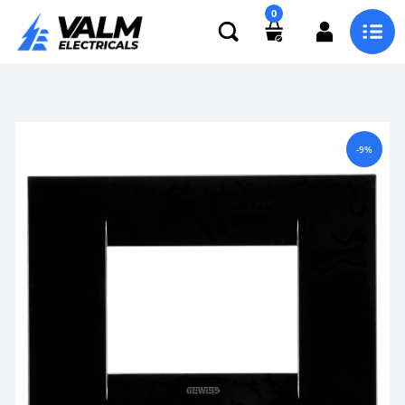
0
-9%