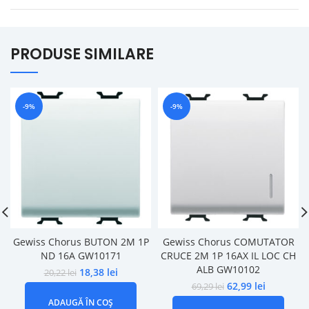
PRODUSE SIMILARE
-9%
-9%
Gewiss Chorus BUTON 2M 1P
Gewiss Chorus COMUTATOR
ND 16A GW10171
CRUCE 2M 1P 16AX IL LOC CH
ALB GW10102
18,38
lei
20,22
lei
62,99
lei
69,29
lei
ADAUGĂ ÎN COȘ