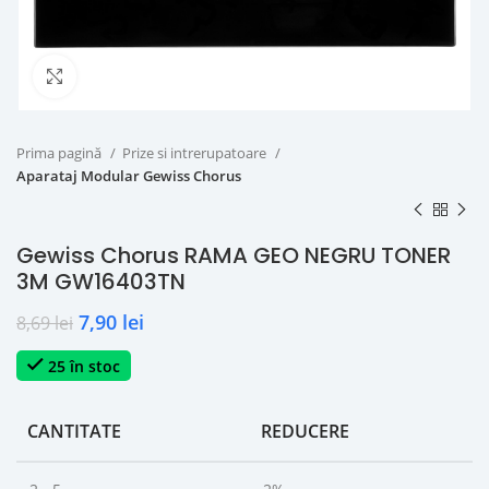
Click to enlarge
Prima pagină
Prize si intrerupatoare
Aparataj Modular Gewiss Chorus
Gewiss Chorus RAMA GEO NEGRU TONER
3M GW16403TN
7,90
lei
8,69
lei
25 în stoc
CANTITATE
REDUCERE