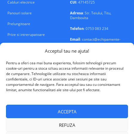
Cabluri electrice
CUI
: 47145725
Panouri solare
Adresa
: Str. Teiului, Titu,
Dambovita
Prelungitoare
Telefon
: 0753 083 234
Prize si intrerupatoare
Email
: contact@echipamente-
electrice.ro
Sigurante si tablouri
Acceptul tau ne ajuta!
Pentru a oferi cea mai buna experienta, folosim tehnologii precum
cookie-uri pentru a stoca si/sau accesa informatii relevante in procesul
de cumparare. Tehnologiile utilizate nu stocheaza informatii
confidentiale, ci ID-uri unice asociate unei sesiuni pe site sau
VALM Electrical Solutions © 2026
comportamentul de navigare. Fara acceptul tau sau cu consintamant
limitat, anumite functionalitati ale site-ului pot fi afectate.
ACCEPTA
REFUZA