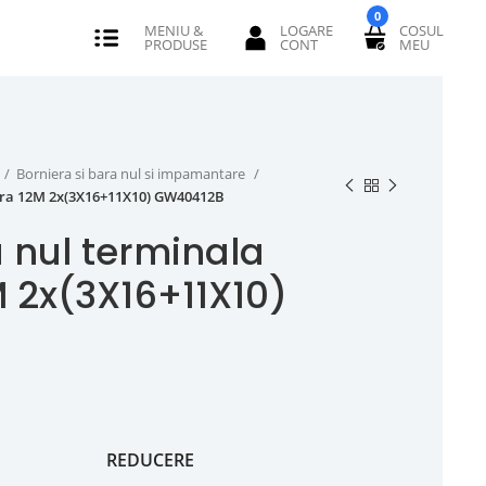
0
Borniera si bara nul si impamantare
ara 12M 2x(3X16+11X10) GW40412B
 nul terminala
M 2x(3X16+11X10)
REDUCERE