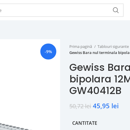
Prima pagină
Tablouri sigurante
-9%
Gewiss Bara nul terminala bipol
Gewiss Bara
bipolara 12
GW40412B
45,95
lei
50,72
lei
CANTITATE