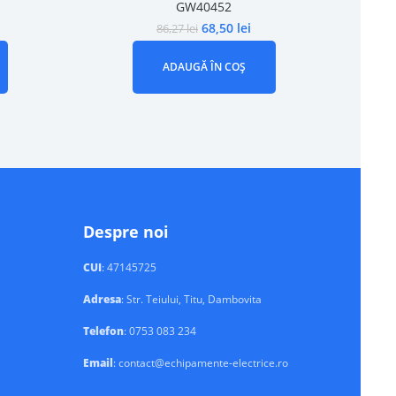
GW40452
68,50
lei
86,27
lei
ADAUGĂ ÎN COȘ
Despre noi
CUI
: 47145725
Adresa
: Str. Teiului, Titu, Dambovita
Telefon
: 0753 083 234
Email
: contact@echipamente-electrice.ro