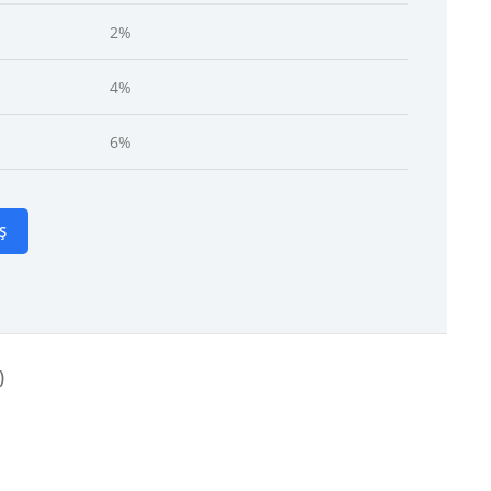
2%
4%
6%
Ș
)