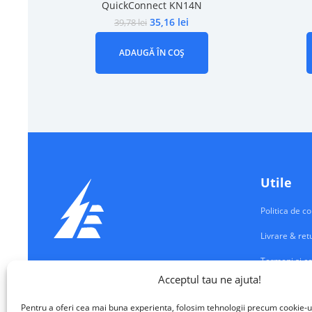
QuickConnect KN14N
35,16
lei
39,78
lei
ADAUGĂ ÎN COȘ
Utile
Politica de co
Livrare & ret
Termeni si co
Echipamente Electrice
Acceptul tau ne ajuta!
Contul meu
VALM ELECTRICAL SOLUTIONS SRL
Pentru a oferi cea mai buna experienta, folosim tehnologii precum cookie-u
Contact