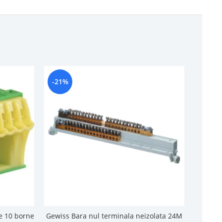
-21%
-18%
e 10 borne
Gewiss Bara nul terminala neizolata 24M
Ha