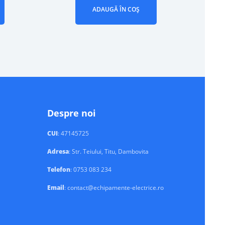
ADAUGĂ ÎN COȘ
Despre noi
CUI
: 47145725
Adresa
: Str. Teiului, Titu, Dambovita
Telefon
: 0753 083 234
Email
: contact@echipamente-electrice.ro