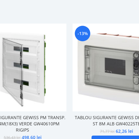
-13%
IGURANTE GEWISS PM TRANSP.
TABLOU SIGURANTE GEWISS D
4M(18X3) VERDE GW40610PM
ST 8M ALB GW40225T
RIGIPS
62,26
lei
71,77
lei
498,60
lei
536,43
lei