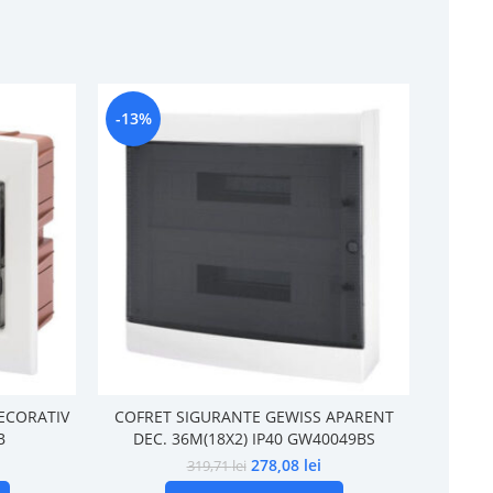
-13%
-13%
ECORATIV
COFRET SIGURANTE GEWISS APARENT
TABLOU
B
DEC. 36M(18X2) IP40 GW40049BS
F
278,08
lei
319,71
lei