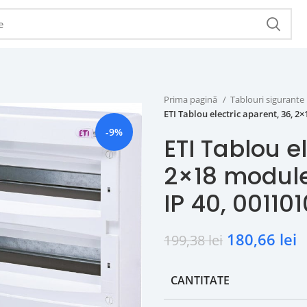
Prima pagină
Tablouri sigurante
ETI Tablou electric aparent, 36, 2
-9%
ETI Tablou e
2×18 module
IP 40, 00110
180,66
lei
199,38
lei
CANTITATE