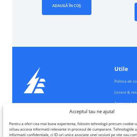
ADAUGĂ ÎN COȘ
Utile
Politica de co
Livrare & ret
Termeni si co
Echipamente Electrice
Acceptul tau ne ajuta!
Contul meu
VALM ELECTRICAL SOLUTIONS SRL
Pentru a oferi cea mai buna experienta, folosim tehnologii precum cookie-u
Contact
si/sau accesa informatii relevante in procesul de cumparare. Tehnologiile u
informatii confidentiale, ci ID-uri unice asociate unei sesiuni pe site sau 