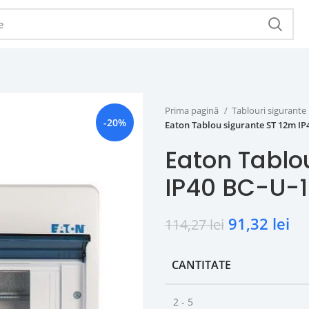
Prima pagină
Tablouri sigurante
-20%
Eaton Tablou sigurante ST 12m IP
Eaton Tablo
IP40 BC-U-1
91,32
lei
114,27
lei
CANTITATE
2 - 5