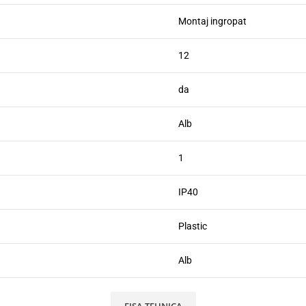
Montaj ingropat
12
da
Alb
1
IP40
Plastic
Alb