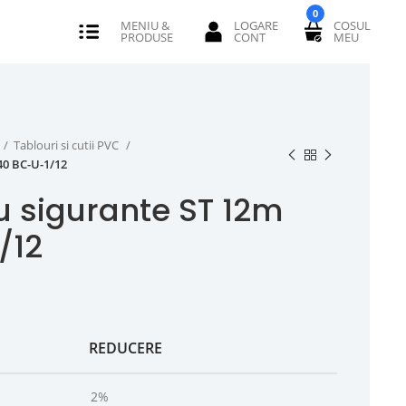
0
Tablouri si cutii PVC
40 BC-U-1/12
u sigurante ST 12m
/12
REDUCERE
2%