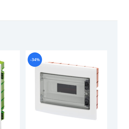
-34%
-36%