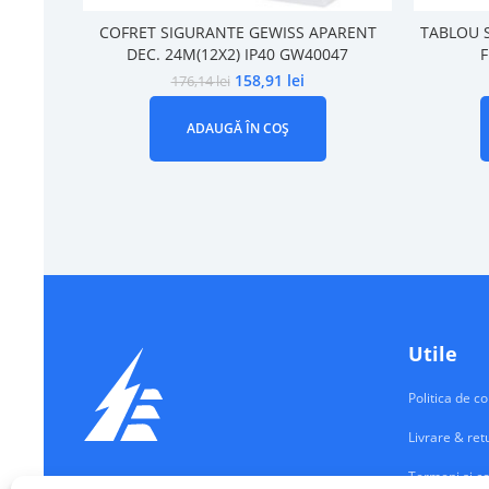
COFRET SIGURANTE GEWISS APARENT
TABLOU 
DEC. 24M(12X2) IP40 GW40047
F
158,91
lei
176,14
lei
ADAUGĂ ÎN COȘ
Utile
Politica de co
Livrare & ret
Termeni si co
Echipamente Electrice