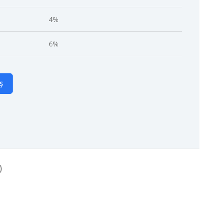
4%
6%
Ș
)