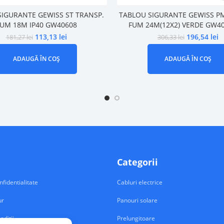
SIGURANTE GEWISS ST TRANSP.
TABLOU SIGURANTE GEWISS P
UM 18M IP40 GW40608
FUM 24M(12X2) VERDE GW4
113,13
lei
196,54
lei
181,27
lei
306,33
lei
ADAUGĂ ÎN COȘ
ADAUGĂ ÎN COȘ
Categorii
nfidentialitate
Cabluri electrice
ur
Panouri solare
nditii
Prelungitoare