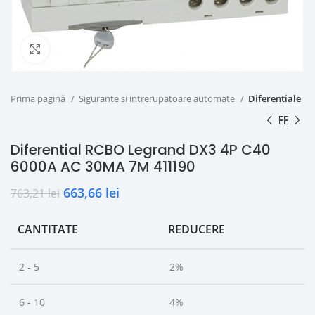
Click to enlarge
Prima pagină
Sigurante si intrerupatoare automate
Diferentiale
Diferential RCBO Legrand DX3 4P C40
6000A AC 30MA 7M 411190
663,66
lei
763,21
lei
CANTITATE
REDUCERE
2 - 5
2%
6 - 10
4%