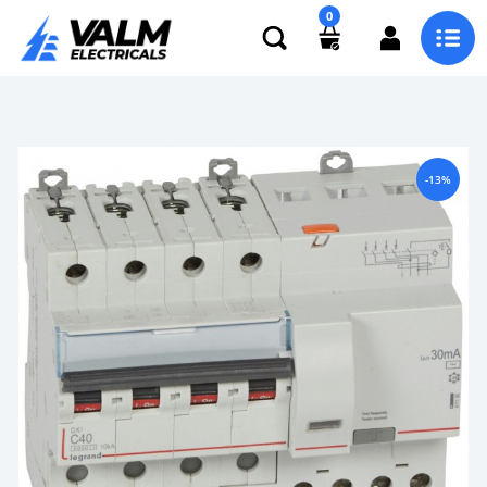
0
-13%