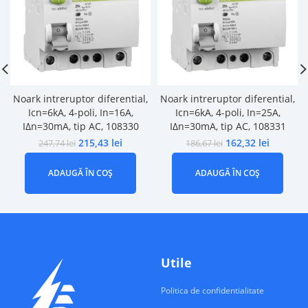
Noark intreruptor diferential,
Noark intreruptor diferential,
Icn=6kA, 4-poli, In=16A,
Icn=6kA, 4-poli, In=25A,
IΔn=30mA, tip AC, 108330
IΔn=30mA, tip AC, 108331
215,43
lei
162,32
lei
247,74
lei
186,67
lei
ADAUGĂ ÎN COȘ
ADAUGĂ ÎN COȘ
Utile
Politica de confidentialitate