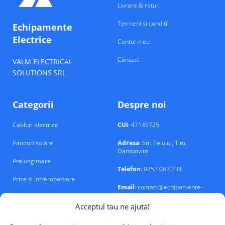
Livrare & retur
Termeni si conditii
Echipamente
Electrice
Contul meu
Contact
VALM ELECTRICAL
SOLUTIONS SRL
Categorii
Despre noi
Cabluri electrice
CUI
: 47145725
Panouri solare
Adresa
: Str. Teiului, Titu,
Dambovita
Prelungitoare
Telefon
: 0753 083 234
Prize si intrerupatoare
Email
: contact@echipamente-
electrice.ro
Sigurante si tablouri
Acceptul tau ne ajuta!