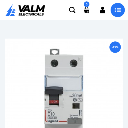
0
-13%