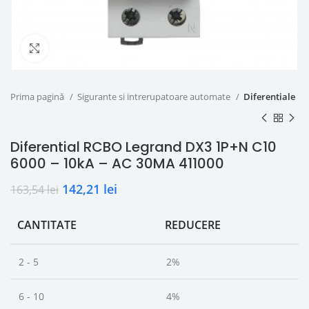
Click to enlarge
Prima pagină
Sigurante si intrerupatoare automate
Diferentiale
Diferential RCBO Legrand DX3 1P+N C10
6000 – 10kA – AC 30MA 411000
142,21
lei
163,54
lei
CANTITATE
REDUCERE
2 - 5
2%
6 - 10
4%