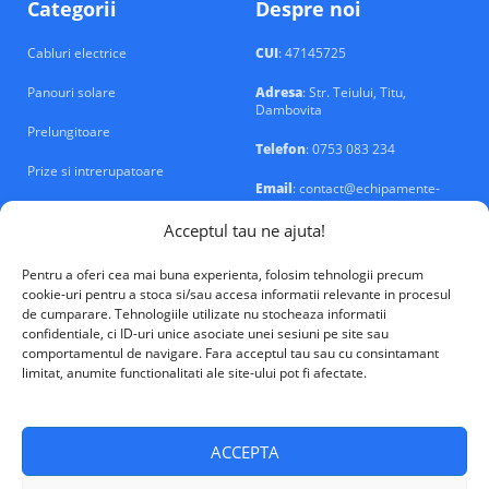
Categorii
Despre noi
Cabluri electrice
CUI
: 47145725
Panouri solare
Adresa
: Str. Teiului, Titu,
Dambovita
Prelungitoare
Telefon
: 0753 083 234
Prize si intrerupatoare
Email
: contact@echipamente-
electrice.ro
Sigurante si tablouri
Acceptul tau ne ajuta!
Pentru a oferi cea mai buna experienta, folosim tehnologii precum
cookie-uri pentru a stoca si/sau accesa informatii relevante in procesul
de cumparare. Tehnologiile utilizate nu stocheaza informatii
confidentiale, ci ID-uri unice asociate unei sesiuni pe site sau
VALM Electrical Solutions © 2026
comportamentul de navigare. Fara acceptul tau sau cu consintamant
limitat, anumite functionalitati ale site-ului pot fi afectate.
ACCEPTA