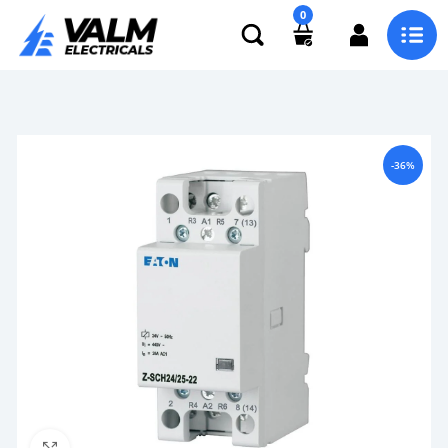
0
-36%