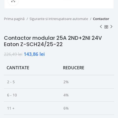
Click to enlarge
Prima pagină
Sigurante si intrerupatoare automate
Contactor
Contactor modular 25A 2ND+2NI 24V
Eaton Z-SCH24/25-22
143,86
lei
226,49
lei
CANTITATE
REDUCERE
2 - 5
2%
6 - 10
4%
11 +
6%