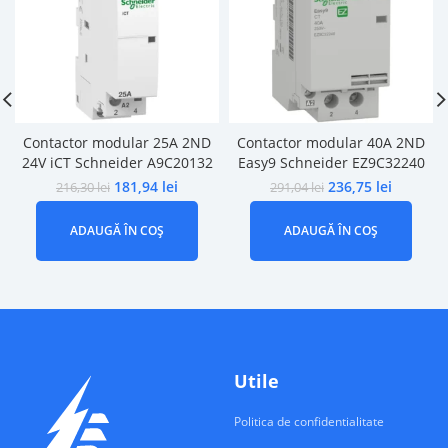
Contactor modular 25A 2ND
Contactor modular 40A 2ND
24V iCT Schneider A9C20132
Easy9 Schneider EZ9C32240
181,94
lei
236,75
lei
216,30
lei
291,04
lei
ADAUGĂ ÎN COȘ
ADAUGĂ ÎN COȘ
Utile
Politica de confidentialitate