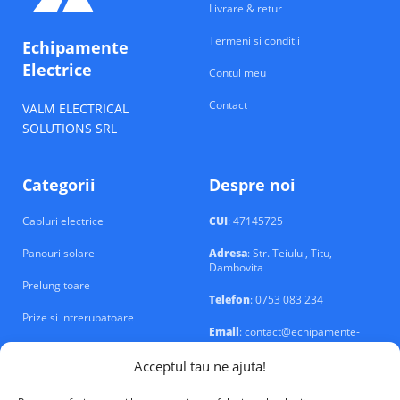
Livrare & retur
Termeni si conditii
Echipamente
Electrice
Contul meu
Contact
VALM ELECTRICAL
SOLUTIONS SRL
Categorii
Despre noi
Cabluri electrice
CUI
: 47145725
Panouri solare
Adresa
: Str. Teiului, Titu,
Dambovita
Prelungitoare
Telefon
: 0753 083 234
Prize si intrerupatoare
Email
: contact@echipamente-
electrice.ro
Sigurante si tablouri
Acceptul tau ne ajuta!