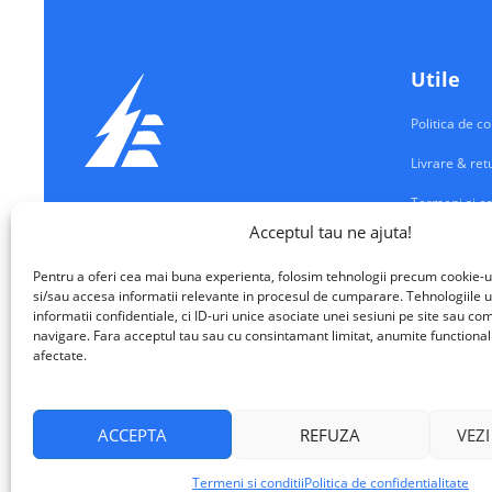
Utile
Politica de co
Livrare & ret
Termeni si co
Echipamente Electrice
Acceptul tau ne ajuta!
Contul meu
VALM ELECTRICAL SOLUTIONS SRL
Pentru a oferi cea mai buna experienta, folosim tehnologii precum cookie-u
Contact
si/sau accesa informatii relevante in procesul de cumparare. Tehnologiile u
informatii confidentiale, ci ID-uri unice asociate unei sesiuni pe site sau 
navigare. Fara acceptul tau sau cu consintamant limitat, anumite functionalita
afectate.
ACCEPTA
REFUZA
VEZI
VALM Electrical Solutions © 2026
Termeni si conditii
Politica de confidentialitate