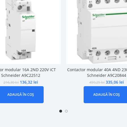
or modular 16A 2ND 220V iCT
Contactor modular 40A 4ND 23
Schneider A9C22512
Schneider A9C20844
136,32
lei
335,06
lei
216,30
lei
459,25
lei
ADAUGĂ ÎN COȘ
ADAUGĂ ÎN COȘ