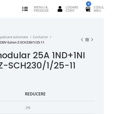
0
erupatoare automate
Contactor
30V Eaton Z-SCH230/1/25-11
odular 25A 1ND+1NI
Z-SCH230/1/25-11
REDUCERE
2%