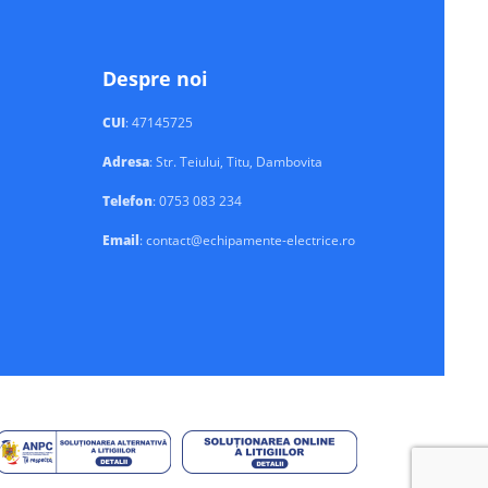
Despre noi
CUI
: 47145725
Adresa
: Str. Teiului, Titu, Dambovita
Telefon
: 0753 083 234
Email
: contact@echipamente-electrice.ro