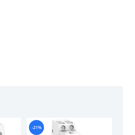
-21%
-16%