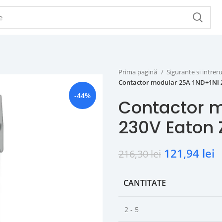
Prima pagină
Sigurante si intr
Contactor modular 25A 1ND+1NI 2
-44%
Contactor m
230V Eaton 
121,94
lei
216,30
lei
CANTITATE
2 - 5