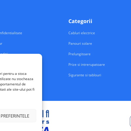
Categorii
nfidentialitate
Cabluri electrice
ur
Panouri solare
nditii
Prelungitoare
Prize si intrerupatoare
ri pentru a stoca
Sigurante si tablouri
tilizate nu stocheaza
comportamentul de
ti ale site-ului pot fi
 PREFERINTELE