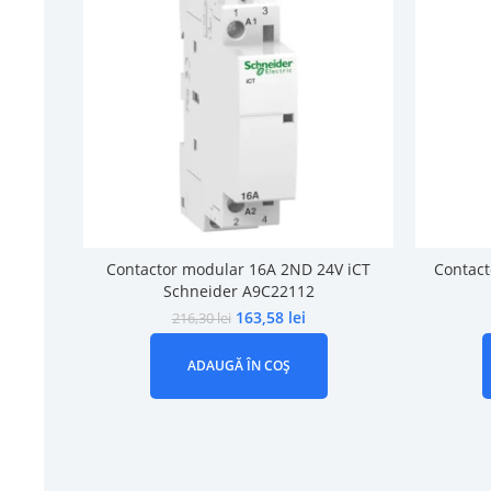
Contactor modular 16A 2ND 24V iCT
Contact
Schneider A9C22112
163,58
lei
216,30
lei
ADAUGĂ ÎN COȘ