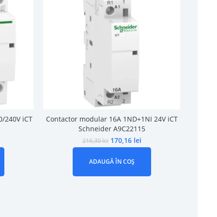
0/240V iCT
Contactor modular 16A 1ND+1NI 24V iCT
Cont
Schneider A9C22115
170,16
lei
216,30
lei
ADAUGĂ ÎN COȘ