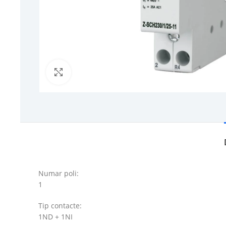
Click to enlarge
Numar poli:
1
Tip contacte:
1ND + 1NI