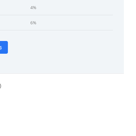
4%
6%
Ș
)