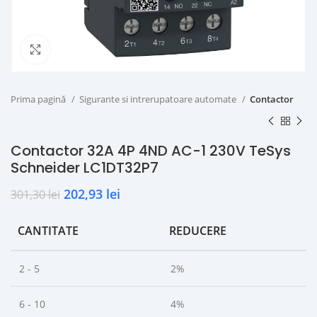
Click to enlarge
Prima pagină
Sigurante si intrerupatoare automate
Contactor
Contactor 32A 4P 4ND AC-1 230V TeSys
Schneider LC1DT32P7
202,93
lei
301,30
lei
CANTITATE
REDUCERE
2 - 5
2%
6 - 10
4%