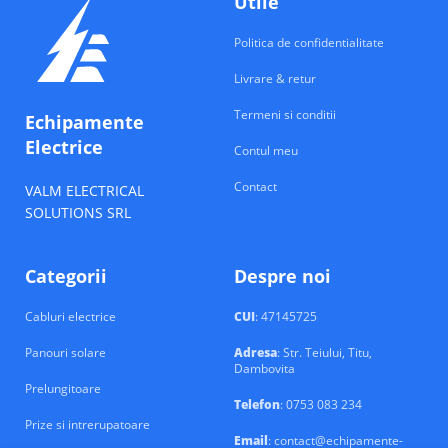
Utile
Politica de confidentialitate
Livrare & retur
Termeni si conditii
Echipamente
Electrice
Contul meu
Contact
VALM ELECTRICAL
SOLUTIONS SRL
Categorii
Despre noi
Cabluri electrice
CUI
: 47145725
Panouri solare
Adresa
: Str. Teiului, Titu,
Dambovita
Prelungitoare
Telefon
: 0753 083 234
Prize si intrerupatoare
Email
: contact@echipamente-