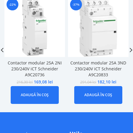
-22%
-37%
Contactor modular 25A 2NI
Contactor modular 25A 3ND
230/240V iCT Schneider
230/240V iCT Schneider
A9C20736
A9C20833
169,08
lei
182,10
lei
216,30
lei
291,04
lei
ADAUGĂ ÎN COȘ
ADAUGĂ ÎN COȘ