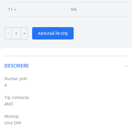
11 +
6%
ADAUGĂ ÎN COȘ
DESCRIERE
Numar poli:
4
Tip contacte:
4ND
Montaj:
sina DIN