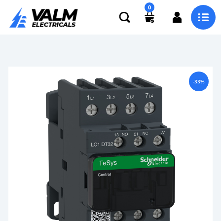
0
-33%