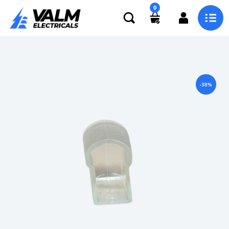
0
-38%