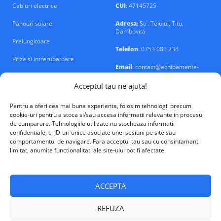
Cabluri electrice
CUI
: 47145725
Panouri solare
Adresa
: Str. Teiului, Titu,
Dambovita
Prelungitoare
Telefon
: 0753 083 234
Prize si intrerupatoare
Email
: contact@echipamente-
electrice.ro
Sigurante si tablouri
Acceptul tau ne ajuta!
Pentru a oferi cea mai buna experienta, folosim tehnologii precum
cookie-uri pentru a stoca si/sau accesa informatii relevante in procesul
de cumparare. Tehnologiile utilizate nu stocheaza informatii
confidentiale, ci ID-uri unice asociate unei sesiuni pe site sau
VALM Electrical Solutions © 2026
comportamentul de navigare. Fara acceptul tau sau cu consintamant
limitat, anumite functionalitati ale site-ului pot fi afectate.
ACCEPTA
REFUZA