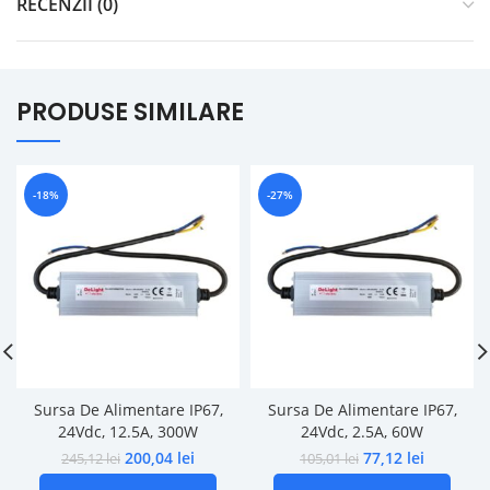
RECENZII (0)
PRODUSE SIMILARE
-18%
-27%
Sursa De Alimentare IP67,
Sursa De Alimentare IP67,
24Vdc, 12.5A, 300W
24Vdc, 2.5A, 60W
200,04
lei
77,12
lei
245,12
lei
105,01
lei