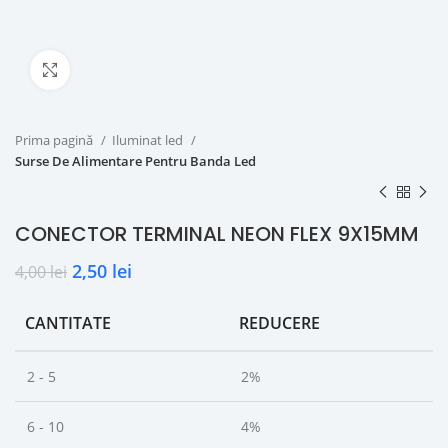
Click to enlarge
Prima pagină
Iluminat led
Surse De Alimentare Pentru Banda Led
CONECTOR TERMINAL NEON FLEX 9X15MM
2,50
lei
4,00
lei
CANTITATE
REDUCERE
2 - 5
2%
6 - 10
4%