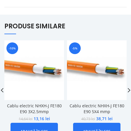
PRODUSE SIMILARE
-10%
-5%
Cablu electric NHXH-J FE180
Cablu electric NHXH-J FE180
E90 3X2.5mmp
E90 5X4 mmp
13,16
lei
38,71
lei
14,64
lei
40,73
lei