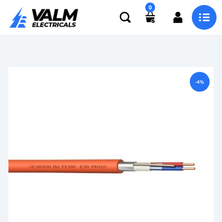
0
-4%