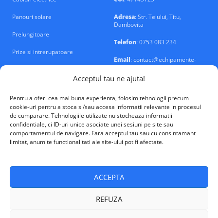
Panouri solare
Adresa
: Str. Teiului, Titu,
Dambovita
Prelungitoare
Telefon
: 0753 083 234
Prize si intrerupatoare
Email
: contact@echipamente-
electrice.ro
Sigurante si tablouri
Acceptul tau ne ajuta!
Pentru a oferi cea mai buna experienta, folosim tehnologii precum
cookie-uri pentru a stoca si/sau accesa informatii relevante in procesul
de cumparare. Tehnologiile utilizate nu stocheaza informatii
confidentiale, ci ID-uri unice asociate unei sesiuni pe site sau
VALM Electrical Solutions © 2026
comportamentul de navigare. Fara acceptul tau sau cu consintamant
limitat, anumite functionalitati ale site-ului pot fi afectate.
ACCEPTA
REFUZA