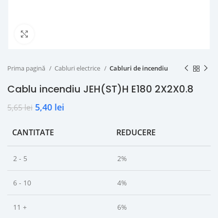
Click to enlarge
Prima pagină
Cabluri electrice
Cabluri de incendiu
Cablu incendiu JEH(ST)H E180 2X2X0.8
5,40
lei
5,65
lei
CANTITATE
REDUCERE
2 - 5
2%
6 - 10
4%
11 +
6%