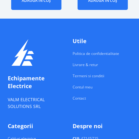
ADAUGĂ ÎN COȘ
ADAUGĂ ÎN COȘ
Utile
Politica de confidentialitate
Livrare & retur
Termeni si conditii
Echipamente
Electrice
Contul meu
Contact
VALM ELECTRICAL
SOLUTIONS SRL
Categorii
Despre noi
Cabluri electrice
CUI
: 47145725