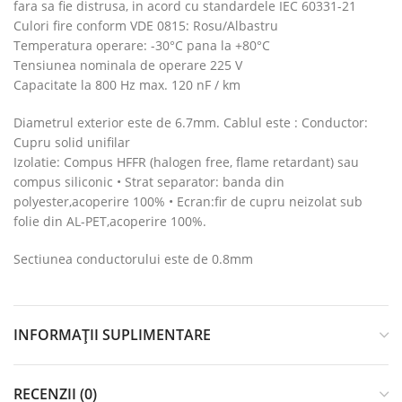
fara sa fie distrusa, in acord cu standardele IEC 60331-21
Culori fire conform VDE 0815: Rosu/Albastru
Temperatura operare: -30°C pana la +80°C
Tensiunea nominala de operare 225 V
Capacitate la 800 Hz max. 120 nF / km
Diametrul exterior este de 6.7mm. Cablul este : Conductor:
Cupru solid unifilar
Izolatie: Compus HFFR (halogen free, flame retardant) sau
compus siliconic • Strat separator: banda din
polyester,acoperire 100% • Ecran:fir de cupru neizolat sub
folie din AL-PET,acoperire 100%.
Sectiunea conductorului este de 0.8mm
INFORMAȚII SUPLIMENTARE
RECENZII (0)