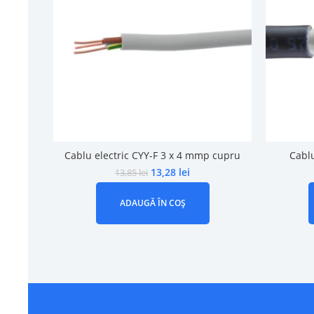
Cablu electric CYY-F 3 x 4 mmp cupru
Cabl
13,28
lei
13,85
lei
ADAUGĂ ÎN COȘ