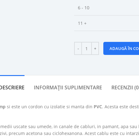
6 - 10
11 +
ADAUGĂ ÎN CO
DESCRIERE
INFORMAȚII SUPLIMENTARE
RECENZII (0
mmp
si este un cordon cu izolatie si manta din
PVC
. Acesta este desti
 in medii uscate sau umede, in canale de cabluri, in pamant, apa sau
ivi, precum acetona sau ciclohexanona. Acest cablu este cu intarzi