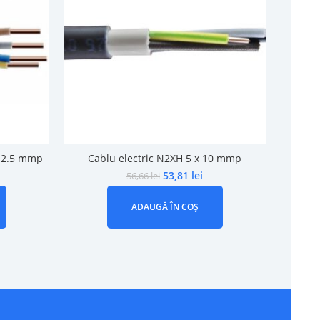
 x 2.5 mmp
Cablu electric N2XH 5 x 10 mmp
Cab
53,81
lei
56,66
lei
ADAUGĂ ÎN COȘ