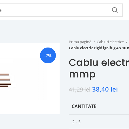
Prima pagină
Cabluri electrice
Cablu electric rigid ignifug 4 x 1
-7%
Cablu electri
mmp
38,40
lei
41,29
lei
CANTITATE
2 - 5