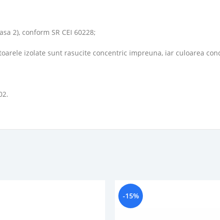
clasa 2), conform SR CEI 60228;
toarele izolate sunt rasucite concentric impreuna, iar culoarea co
02.
-15%