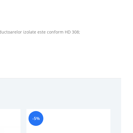
nductoarelor izolate este conform HD 308;
-5%
-8%