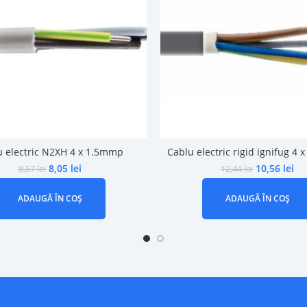
u electric N2XH 4 x 1.5mmp
Cablu electric rigid ignifug 4
8,05
lei
10,56
lei
8,57
lei
12,44
lei
ADAUGĂ ÎN COȘ
ADAUGĂ ÎN COȘ