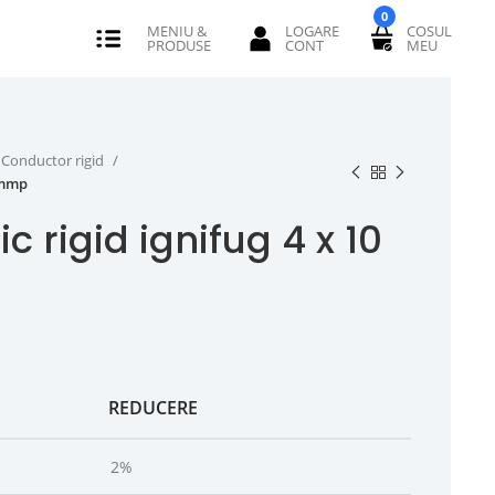
0
Conductor rigid
0 mmp
c rigid ignifug 4 x 10
REDUCERE
2%