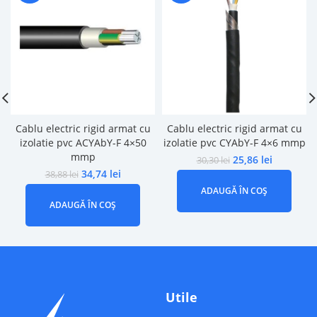
Cablu electric rigid armat cu
Cablu electric rigid armat cu
izolatie pvc ACYAbY-F 4×50
izolatie pvc CYAbY-F 4×6 mmp
mmp
25,86
lei
30,30
lei
34,74
lei
38,88
lei
ADAUGĂ ÎN COȘ
ADAUGĂ ÎN COȘ
Utile