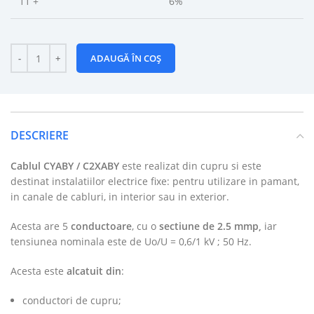
11 +
6%
ADAUGĂ ÎN COȘ
DESCRIERE
Cablul CYABY / C2XABY
este realizat din cupru si
este
destinat instalatiilor electrice fixe: pentru utilizare in pamant,
in canale de cabluri, in interior sau in exterior.
Acesta are 5
conductoare
, cu o
sectiune de 2.5 mmp,
iar
tensiunea nominala este de Uo/U = 0,6/1 kV ; 50 Hz.
Acesta este
alcatuit din
:
conductori de cupru;