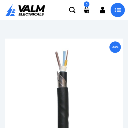
0
-20%