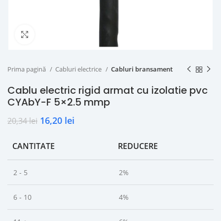
Click to enlarge
Prima pagină
Cabluri electrice
Cabluri bransament
Cablu electric rigid armat cu izolatie pvc
CYAbY-F 5×2.5 mmp
16,20
lei
20,34
lei
CANTITATE
REDUCERE
2 - 5
2%
6 - 10
4%