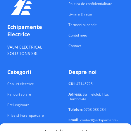
Politica de confidentialitate
Livrare & retur
Termeni si conditii
Echipamente
Electrice
Contul meu
Contact
VALM ELECTRICAL
SOLUTIONS SRL
Categorii
Despre noi
Cabluri electrice
CUI
: 47145725
Panouri solare
Adresa
: Str. Teiului, Titu,
Dambovita
Prelungitoare
Telefon
: 0753 083 234
Prize si intrerupatoare
Email
: contact@echipamente-
electrice.ro
Sigurante si tablouri