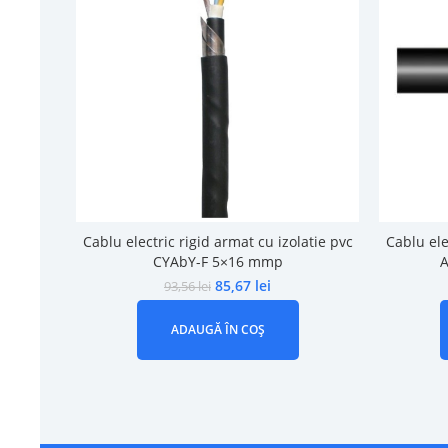
Cablu electric rigid armat cu izolatie pvc
Cablu ele
CYAbY-F 5×16 mmp
A
85,67
lei
93,56
lei
ADAUGĂ ÎN COȘ