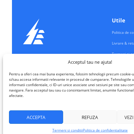
Utile
Politica de co
Livrare & ret
Termeni si co
Echipamente Electrice
Acceptul tau ne ajuta!
Contul meu
VALM ELECTRICAL SOLUTIONS SRL
Pentru a oferi cea mai buna experienta, folosim tehnologii precum cookie-u
Contact
si/sau accesa informatii relevante in procesul de cumparare. Tehnologiile u
informatii confidentiale, ci ID-uri unice asociate unei sesiuni pe site sau 
navigare. Fara acceptul tau sau cu consintamant limitat, anumite functionalita
afectate.
ACCEPTA
REFUZA
VEZI
VALM Electrical Solutions © 2026
Termeni si conditii
Politica de confidentialitate