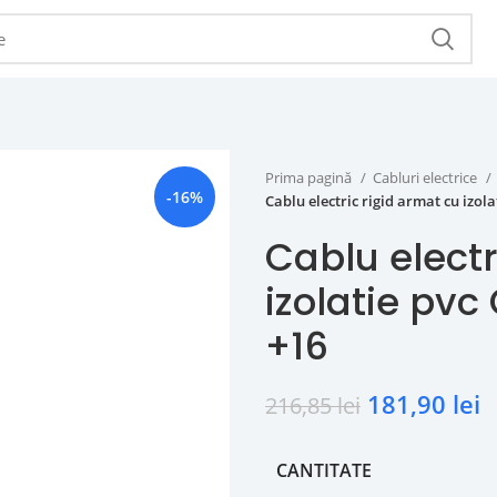
Prima pagină
Cabluri electrice
-16%
Cablu electric rigid armat cu izo
Cablu electr
izolatie p
+16
181,90
lei
216,85
lei
CANTITATE