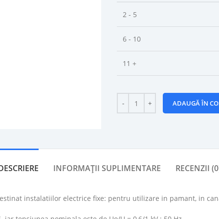
2 - 5
6 - 10
11 +
ADAUGĂ ÎN CO
DESCRIERE
INFORMAȚII SUPLIMENTARE
RECENZII (0
estinat instalatiilor electrice fixe: pentru utilizare in pamant, in can
6,
iar tensiunea nominala este de Uo/U = 0,6/1 kV ; 50 Hz.