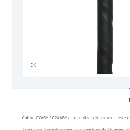
Click to enlarge
Cablul CYABY / C2XABY
este realizat din cupru si
este d
Acesta are
3 conductoare
, cu o
sectiune de 50 mmp+1