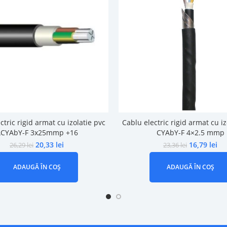
ctric rigid armat cu izolatie pvc
Cablu electric rigid armat cu iz
CYAbY-F 3x25mmp +16
CYAbY-F 4×2.5 mmp
20,33
lei
16,79
lei
26,29
lei
23,36
lei
ADAUGĂ ÎN COȘ
ADAUGĂ ÎN COȘ