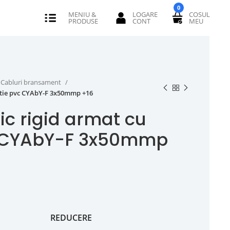
0
Cabluri bransament
latie pvc CYAbY-F 3x50mmp +16
ic rigid armat cu
vc CYAbY-F 3x50mmp
REDUCERE