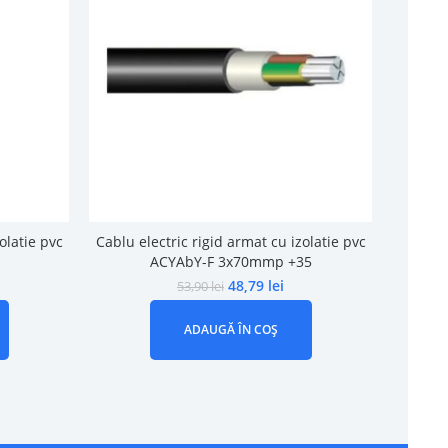
olatie pvc
Cablu electric rigid armat cu izolatie pvc
Cablu e
ACYAbY-F 3x70mmp +35
48,79
lei
53,90
lei
ADAUGĂ ÎN COȘ