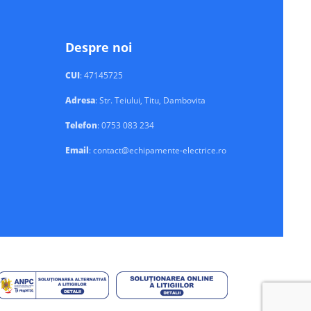
Despre noi
CUI
: 47145725
Adresa
: Str. Teiului, Titu, Dambovita
Telefon
: 0753 083 234
Email
: contact@echipamente-electrice.ro