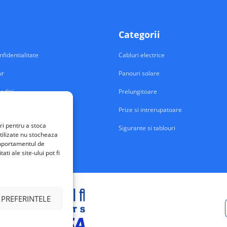
Categorii
nfidentialitate
Cabluri electrice
ur
Panouri solare
nditii
Prelungitoare
Prize si intrerupatoare
ri pentru a stoca
Sigurante si tablouri
tilizate nu stocheaza
comportamentul de
ti ale site-ului pot fi
 PREFERINTELE