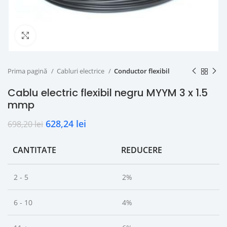
Click to enlarge
Prima pagină
Cabluri electrice
Conductor flexibil
Cablu electric flexibil negru MYYM 3 x 1.5
mmp
628,24
lei
698,20
lei
CANTITATE
REDUCERE
2 - 5
2%
6 - 10
4%