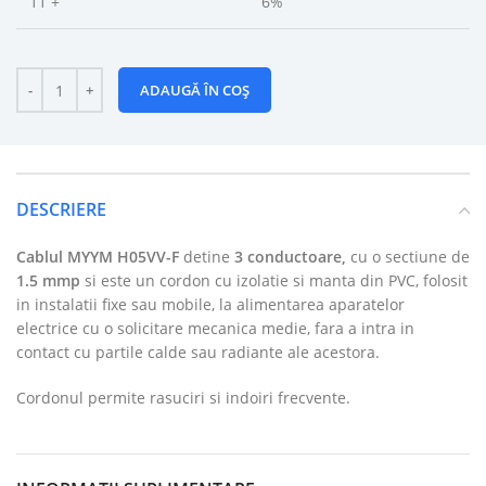
11 +
6%
ADAUGĂ ÎN COȘ
DESCRIERE
Cablul
MYYM H05VV-F
detine
3 conductoare,
cu o sectiune de
1.5 mmp
si este un cordon cu izolatie si manta din PVC, folosit
in instalatii fixe sau mobile, la alimentarea aparatelor
electrice cu o solicitare mecanica medie, fara a intra in
contact cu partile calde sau radiante ale acestora.
Cordonul permite rasuciri si indoiri frecvente.