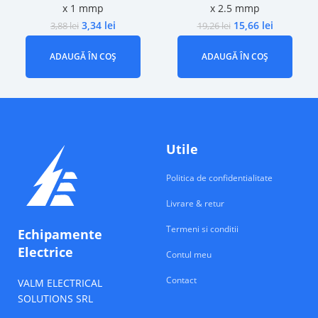
x 1 mmp
x 2.5 mmp
3,34
lei
15,66
lei
3,88
lei
19,26
lei
ADAUGĂ ÎN COȘ
ADAUGĂ ÎN COȘ
Utile
Politica de confidentialitate
Livrare & retur
Termeni si conditii
Echipamente
Electrice
Contul meu
Contact
VALM ELECTRICAL
SOLUTIONS SRL