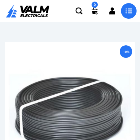
0
-10%