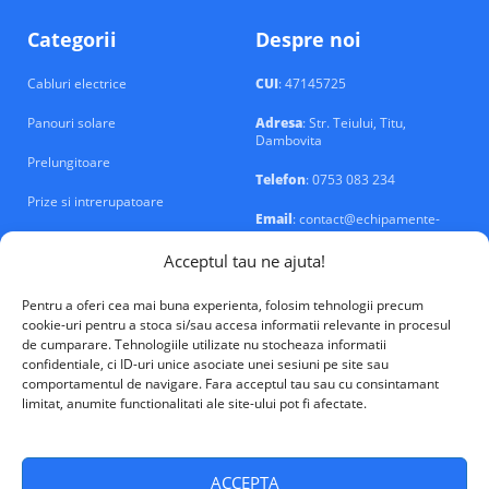
Categorii
Despre noi
Cabluri electrice
CUI
: 47145725
Panouri solare
Adresa
: Str. Teiului, Titu,
Dambovita
Prelungitoare
Telefon
: 0753 083 234
Prize si intrerupatoare
Email
: contact@echipamente-
electrice.ro
Sigurante si tablouri
Acceptul tau ne ajuta!
Pentru a oferi cea mai buna experienta, folosim tehnologii precum
cookie-uri pentru a stoca si/sau accesa informatii relevante in procesul
de cumparare. Tehnologiile utilizate nu stocheaza informatii
confidentiale, ci ID-uri unice asociate unei sesiuni pe site sau
VALM Electrical Solutions © 2026
comportamentul de navigare. Fara acceptul tau sau cu consintamant
limitat, anumite functionalitati ale site-ului pot fi afectate.
ACCEPTA