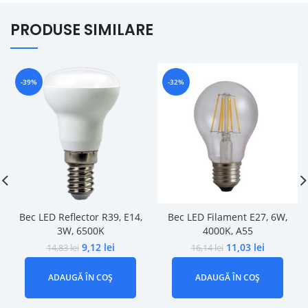
PRODUSE SIMILARE
-39%
-32%
Bec LED Reflector R39, E14,
Bec LED Filament E27, 6W,
3W, 6500K
4000K, A55
9,12
lei
11,03
lei
14,83
lei
16,14
lei
ADAUGĂ ÎN COȘ
ADAUGĂ ÎN COȘ