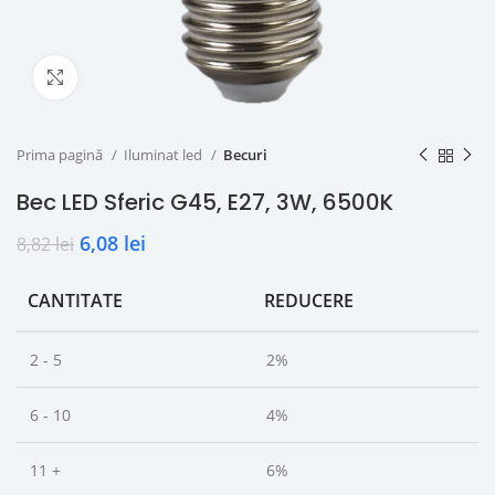
Click to enlarge
Prima pagină
Iluminat led
Becuri
Bec LED Sferic G45, E27, 3W, 6500K
6,08
lei
8,82
lei
CANTITATE
REDUCERE
2 - 5
2%
6 - 10
4%
11 +
6%