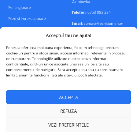
Dambovita
Prelungitoare
Telefon
: 0753 083 234
Prize si intrerupatoare
Email
: contact@echipamente-
electrice.ro
Sigurante si tablouri
Acceptul tau ne ajuta!
Pentru a oferi cea mai buna experienta, folosim tehnologii precum
cookie-uri pentru a stoca si/sau accesa informatii relevante in procesul
de cumparare. Tehnologiile utilizate nu stocheaza informatii
confidentiale, ci ID-uri unice asociate unei sesiuni pe site sau
VALM Electrical Solutions © 2026
comportamentul de navigare. Fara acceptul tau sau cu consintamant
limitat, anumite functionalitati ale site-ului pot fi afectate.
ACCEPTA
REFUZA
VEZI PREFERINTELE