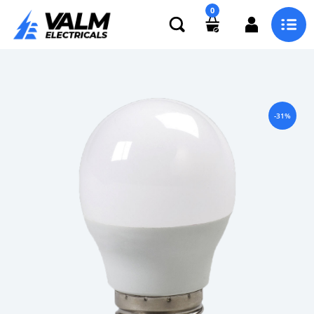
0
-31%