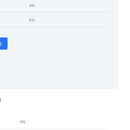
4%
6%
Ș
)
9W