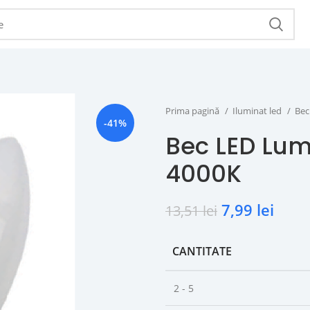
Prima pagină
Iluminat led
Bec
-41%
Bec LED Lum
4000K
7,99
lei
13,51
lei
CANTITATE
2 - 5