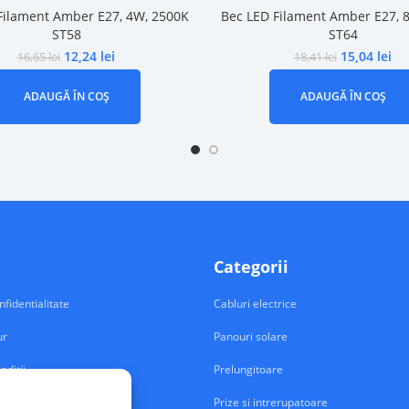
Filament Amber E27, 4W, 2500K
Bec LED Filament Amber E27, 
ST58
ST64
12,24
lei
15,04
lei
16,65
lei
18,41
lei
ADAUGĂ ÎN COȘ
ADAUGĂ ÎN COȘ
Categorii
nfidentialitate
Cabluri electrice
ur
Panouri solare
nditii
Prelungitoare
Prize si intrerupatoare