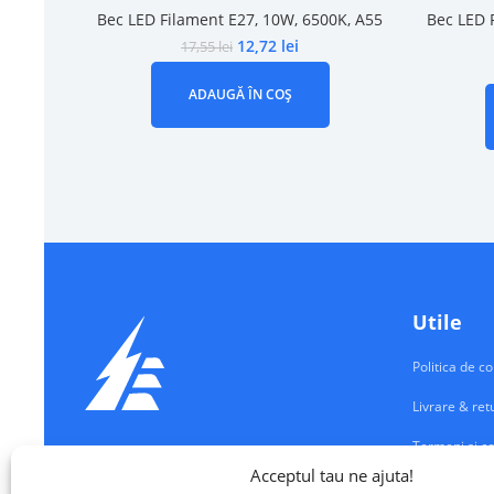
Bec LED Filament E27, 10W, 6500K, A55
Bec LED 
12,72
lei
17,55
lei
ADAUGĂ ÎN COȘ
Utile
Politica de co
Livrare & ret
Termeni si co
Echipamente Electrice
Acceptul tau ne ajuta!
Contul meu