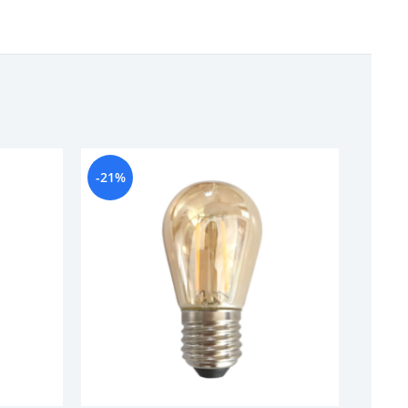
-21%
-18%