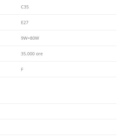
C35
E27
9W=80W
35.000 ore
F