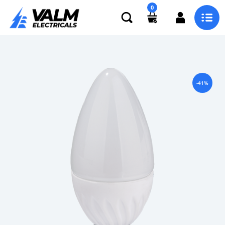
0
-41%