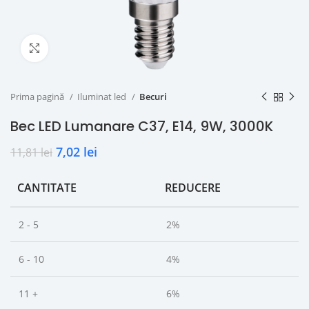
Click to enlarge
Prima pagină
Iluminat led
Becuri
Bec LED Lumanare C37, E14, 9W, 3000K
7,02
lei
11,81
lei
CANTITATE
REDUCERE
2 - 5
2%
6 - 10
4%
11 +
6%