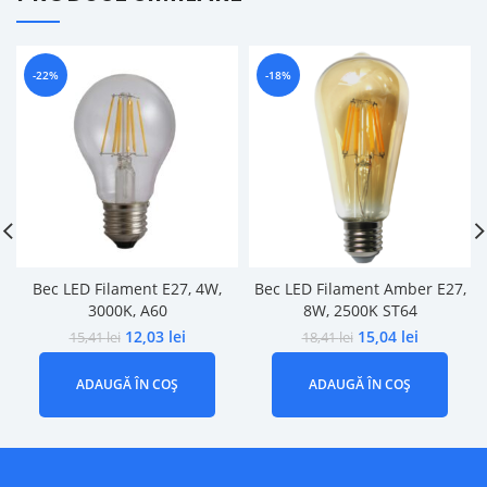
-22%
-18%
Bec LED Filament E27, 4W,
Bec LED Filament Amber E27,
3000K, A60
8W, 2500K ST64
12,03
lei
15,04
lei
15,41
lei
18,41
lei
ADAUGĂ ÎN COȘ
ADAUGĂ ÎN COȘ