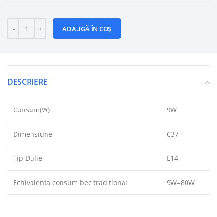
ADAUGĂ ÎN COȘ
DESCRIERE
Consum(W)
9W
Dimensiune
C37
Tip Dulie
E14
Echivalenta consum bec traditional
9W=80W