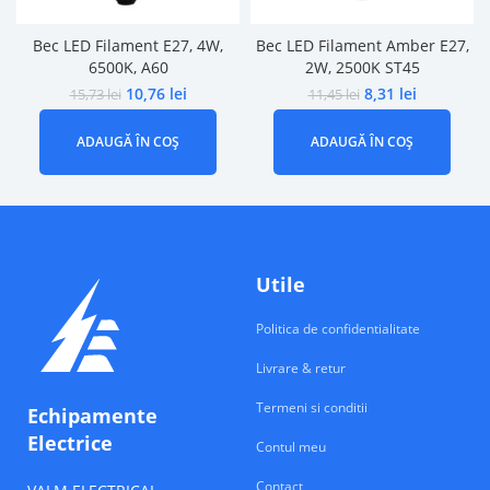
Bec LED Filament E27, 4W,
Bec LED Filament Amber E27,
6500K, A60
2W, 2500K ST45
10,76
lei
8,31
lei
15,73
lei
11,45
lei
ADAUGĂ ÎN COȘ
ADAUGĂ ÎN COȘ
Utile
Politica de confidentialitate
Livrare & retur
Termeni si conditii
Echipamente
Electrice
Contul meu
Contact