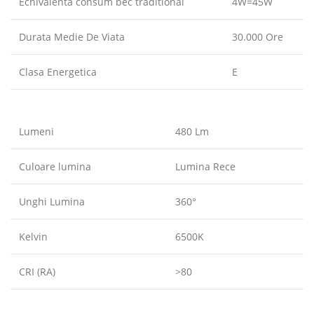
Echivalenta consum bec traditional
4W=45W
Durata Medie De Viata
30.000 Ore
Clasa Energetica
E
Lumeni
480 Lm
Culoare lumina
Lumina Rece
Unghi Lumina
360°
Kelvin
6500K
CRI (RA)
>80