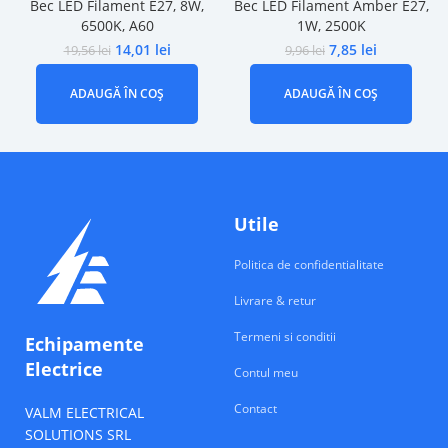
Bec LED Filament E27, 8W,
Bec LED Filament Amber E27,
6500K, A60
1W, 2500K
14,01
lei
7,85
lei
19,56
lei
9,96
lei
ADAUGĂ ÎN COȘ
ADAUGĂ ÎN COȘ
Utile
Politica de confidentialitate
Livrare & retur
Termeni si conditii
Echipamente
Electrice
Contul meu
Contact
VALM ELECTRICAL
SOLUTIONS SRL