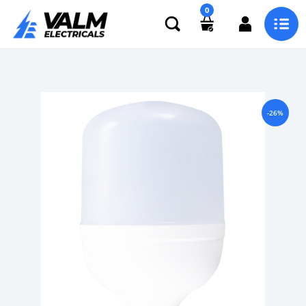
0
-26%