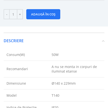
ADAUGĂ ÎN COȘ
DESCRIERE
Consum(W)
50W
A nu se monta in corpuri de
Recomandari
iluminat etanse
Dimensiune
Ø140 x 229mm
Model
T140
Indice de Protectie
IP20