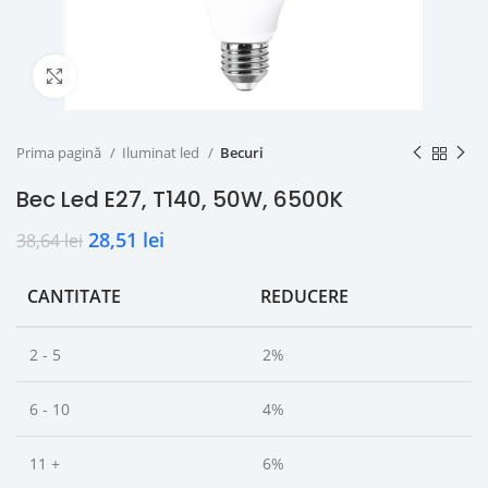
Click to enlarge
Prima pagină
Iluminat led
Becuri
Bec Led E27, T140, 50W, 6500K
28,51
lei
38,64
lei
CANTITATE
REDUCERE
2 - 5
2%
6 - 10
4%
11 +
6%