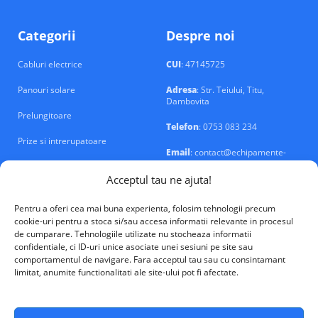
Categorii
Despre noi
Cabluri electrice
CUI
: 47145725
Panouri solare
Adresa
: Str. Teiului, Titu,
Dambovita
Prelungitoare
Telefon
: 0753 083 234
Prize si intrerupatoare
Email
: contact@echipamente-
electrice.ro
Sigurante si tablouri
Acceptul tau ne ajuta!
Pentru a oferi cea mai buna experienta, folosim tehnologii precum
cookie-uri pentru a stoca si/sau accesa informatii relevante in procesul
de cumparare. Tehnologiile utilizate nu stocheaza informatii
confidentiale, ci ID-uri unice asociate unei sesiuni pe site sau
VALM Electrical Solutions © 2026
comportamentul de navigare. Fara acceptul tau sau cu consintamant
limitat, anumite functionalitati ale site-ului pot fi afectate.