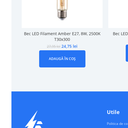
Bec LED Filament Amber E27, 8W, 2500K
Bec LED
T30x300
24,75
lei
27,95
lei
ADAUGĂ ÎN COȘ
Utile
Politica de co