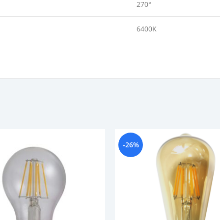
270°
6400K
-26%