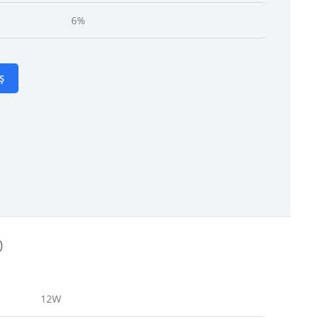
6%
Ș
)
12W