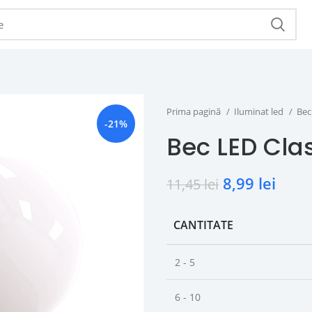
Prima pagină
Iluminat led
Bec
-21%
Bec LED Cla
8,99
lei
11,45
lei
CANTITATE
2 - 5
6 - 10