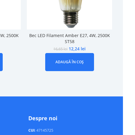
2W, 2500K
Bec LED Filament Amber E27, 4W, 2500K
Bec L
ST58
12,24
lei
16,65
lei
ADAUGĂ ÎN COȘ
Despre noi
CUI
: 47145725