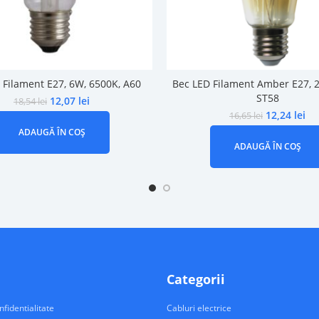
 Filament E27, 6W, 6500K, A60
Bec LED Filament Amber E27, 
ST58
12,07
lei
18,54
lei
12,24
lei
16,65
lei
ADAUGĂ ÎN COȘ
ADAUGĂ ÎN COȘ
Categorii
nfidentialitate
Cabluri electrice