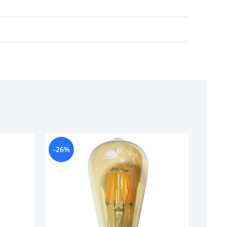
-26%
-28%